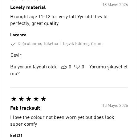
18 Mayıs 2026
Lovely material
Brought age 11-12 for very tall 9yr old they fit
perfectly, great quality
Lorenzo
Doğrulanmış Tüketici
Teşvik Edilmiş Yorum
Çevir
Bu yorum faydalı oldu
0
0
Yorumu şikayet et
mu?
13 Mayıs 2026
Fab tracksuit
I love the colour not been worn yet but does look
super comfy
kell21