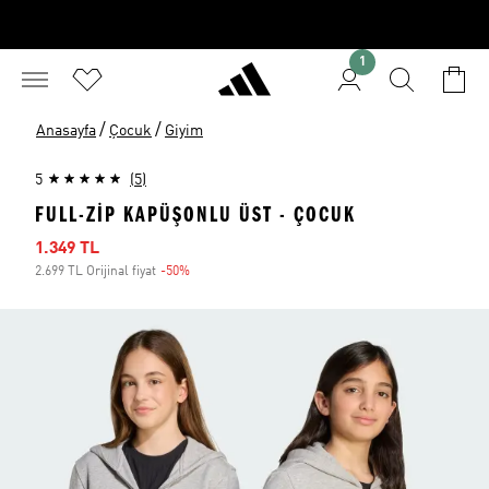
1
/
/
Anasayfa
Çocuk
Giyim
5
(5)
FULL-ZIP KAPÜŞONLU ÜST - ÇOCUK
İndirimli fiyat
1.349 TL
2.699 TL Orijinal fiyat
-50%
İndirim