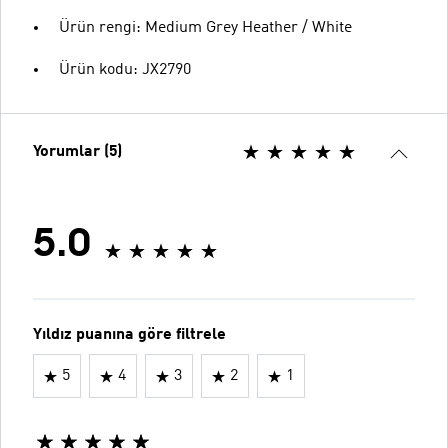
Ürün rengi: Medium Grey Heather / White
Ürün kodu: JX2790
Yorumlar (5)
5.0
Yıldız puanına göre filtrele
5
4
3
2
1