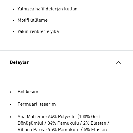
Yalnızca hafif deterjan kullan
Motifi ütüleme
Yakın renklerle yıka
Detaylar
Bol kesim
Fermuarlı tasarım
Ana Malzeme: 64% Polyester(100% Geri̇
Dönüşümlü) / 34% Pamukulu / 2% Elastan /
Ri̇bana Parça: 95% Pamukulu / 5% Elastan