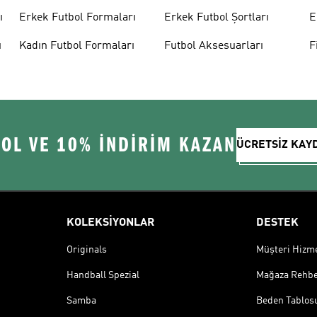
ı
Erkek Futbol Formaları
Erkek Futbol Şortları
E
ı
Kadın Futbol Formaları
Futbol Aksesuarları
F
 OL VE 10% İNDİRİM KAZAN
ÜCRETSİZ KAY
KOLEKSİYONLAR
DESTEK
Originals
Müşteri Hizmet
Handball Spezial
Mağaza Rehbe
Samba
Beden Tablos