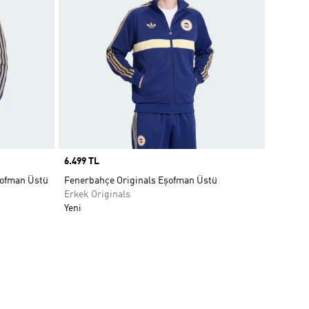
Price
6.499 TL
şofman Üstü
Fenerbahçe Originals Eşofman Üstü
Erkek Originals
Yeni