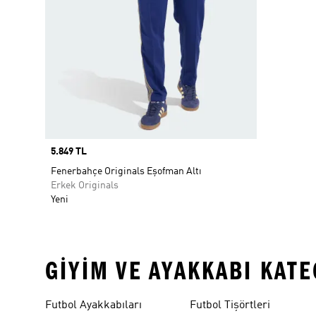
Price
5.849 TL
Fenerbahçe Originals Eşofman Altı
Erkek Originals
Yeni
GIYIM VE AYAKKABI KAT
Futbol Ayakkabıları
Futbol Tişörtleri