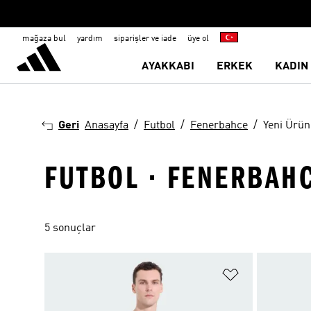
mağaza bul
yardım
siparişler ve iade
üye ol
AYAKKABI
ERKEK
KADIN
Geri
Anasayfa
Futbol
Fenerbahce
Yeni Ürün
FUTBOL · FENERBAHC
5 sonuçlar
Favori Listesi