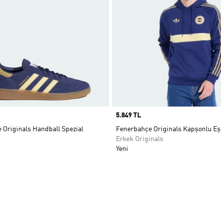
Price
5.849 TL
 Originals Handball Spezial
Fenerbahçe Originals Kapşonlu E
Erkek Originals
Yeni
ne Ekle