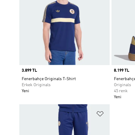
Price
3.899 TL
Price
8.199 TL
Fenerbahçe Originals T-Shirt
Fenerbahçe
Erkek Originals
Originals
Yeni
45 renk
Yeni
Favori Listesi