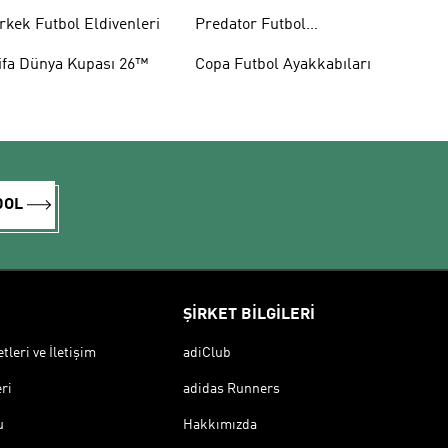
rkek Futbol Eldivenleri
Predator Futbol
Ayakkabıları
ifa Dünya Kupası 26™
Copa Futbol Ayakkabıları
DOL
ŞİRKET BİLGİLERİ
leri ve İletişim
adiClub
ri
adidas Runners
u
Hakkımızda