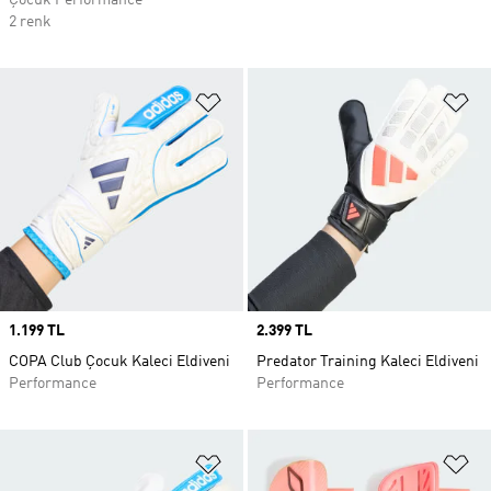
Çocuk Performance
2 renk
Favori Listesine Ekle
Fa
Price
1.199 TL
Price
2.399 TL
COPA Club Çocuk Kaleci Eldiveni
Predator Training Kaleci Eldiveni
Performance
Performance
Favori Listesine Ekle
Fa