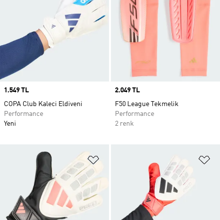
Price
1.549 TL
Price
2.049 TL
COPA Club Kaleci Eldiveni
F50 League Tekmelik
Performance
Performance
Yeni
2 renk
Favori Listesine Ekle
Fa