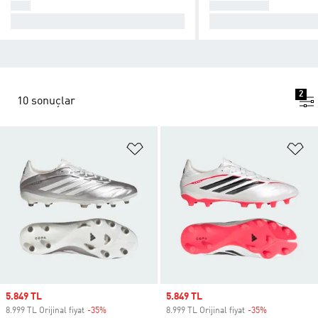
F50
PREDATOR
Kaos Yarat.
Kontrolü ele geçir.
2
10 sonuçlar
Favori Listesine Ekle
Fa
Sale price
5.849 TL
Sale price
5.849 TL
8.999 TL Orijinal fiyat
-35%
Discount
8.999 TL Orijinal fiyat
-35%
Discount