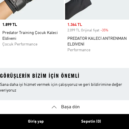
Price
1.899 TL
Sale price
1.364 TL
2.099 TL Orijinal fiyat
-35%
Discount
Predator Training Çocuk Kaleci
Eldiveni
PREDATOR KALECİ ANTRENMAN
Çocuk Performance
ELDİVENİ
Performance
GÖRÜŞLERIN BIZIM IÇIN ÖNEMLI
Sana daha iyi hizmet vermek için çalışıyoruz ve geri bildirimine değer
veriyoruz
Başa dön
Giriş yap
Sepetin (0)