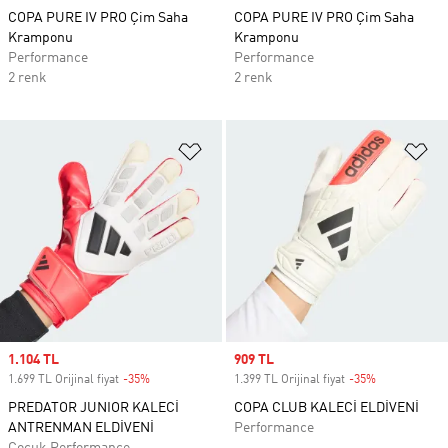
COPA PURE IV PRO Çim Saha
COPA PURE IV PRO Çim Saha
Kramponu
Kramponu
Performance
Performance
2 renk
2 renk
Favori Listesine Ekle
Fa
Sale price
1.104 TL
Sale price
909 TL
1.699 TL Orijinal fiyat
-35%
Discount
1.399 TL Orijinal fiyat
-35%
Discount
PREDATOR JUNIOR KALECİ
COPA CLUB KALECİ ELDİVENİ
ANTRENMAN ELDİVENİ
Performance