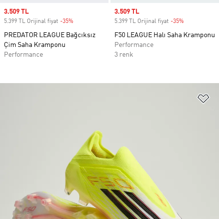
Sale price
3.509 TL
Sale price
3.509 TL
5.399 TL Orijinal fiyat
-35%
Discount
5.399 TL Orijinal fiyat
-35%
Discount
PREDATOR LEAGUE Bağcıksız
F50 LEAGUE Halı Saha Kramponu
Çim Saha Kramponu
Performance
Performance
3 renk
Fa