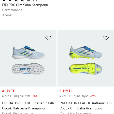
F50 PRO Çim Saha Kramponu
Performance
3 renk
Favori Listesine Ekle
Fa
Sale price
3.119 TL
Sale price
3.119 TL
4.799 TL Orijinal fiyat
-35%
Discount
4.799 TL Orijinal fiyat
-35%
Discount
PREDATOR LEAGUE Katlanır Dilli
PREDATOR LEAGUE Katlanır Dilli
Çocuk Halı Saha Kramponu
Çocuk Çim Saha Kramponu
Çocuk Performance
Çocuk Performance