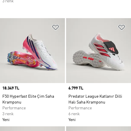
3 renk
Favori Listesine Ekle
Fa
Price
18.349 TL
Price
6.799 TL
F50 Hyperfast Elite Çim Saha
Predator League Katlanır Dilli
Kramponu
Halı Saha Kramponu
Performance
Performance
3 renk
6 renk
Yeni
Yeni