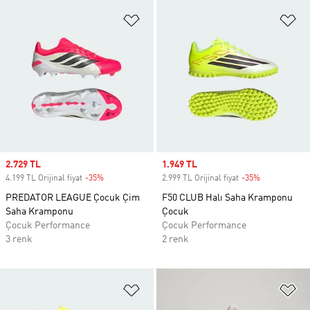
Favori Listesine Ekle
Fa
Sale price
2.729 TL
Sale price
1.949 TL
4.199 TL Orijinal fiyat
-35%
Discount
2.999 TL Orijinal fiyat
-35%
Discount
PREDATOR LEAGUE Çocuk Çim
F50 CLUB Halı Saha Kramponu
Saha Kramponu
Çocuk
Çocuk Performance
Çocuk Performance
3 renk
2 renk
Favori Listesine Ekle
Fa