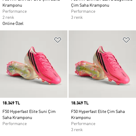
Kramponu
Çim Saha Kramponu
Performance
Performance
2 renk
3 renk
Online Özel
Favori Listesine Ekle
Fa
Price
18.349 TL
Price
18.349 TL
F50 Hyperfast Elite Suni Çim
F50 Hyperfast Elite Çim Saha
Saha Kramponu
Kramponu
Performance
Performance
3 renk