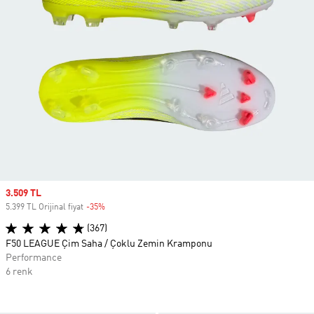
Sale price
3.509 TL
5.399 TL Orijinal fiyat
-35%
Discount
(367)
F50 LEAGUE Çim Saha / Çoklu Zemin Kramponu
Performance
6 renk