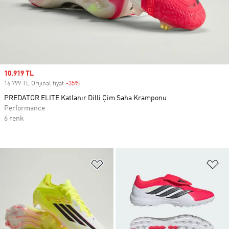
Sale price
10.919 TL
16.799 TL Orijinal fiyat
-35%
Discount
PREDATOR ELITE Katlanır Dilli Çim Saha Kramponu
Performance
6 renk
Favori Listesine Ekle
Fa