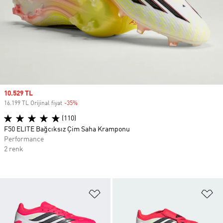
Sale price
10.529 TL
16.199 TL Orijinal fiyat
-35%
Discount
(110)
F50 ELITE Bağcıksız Çim Saha Kramponu
Performance
2 renk
Favori Listesine Ekle
Fa