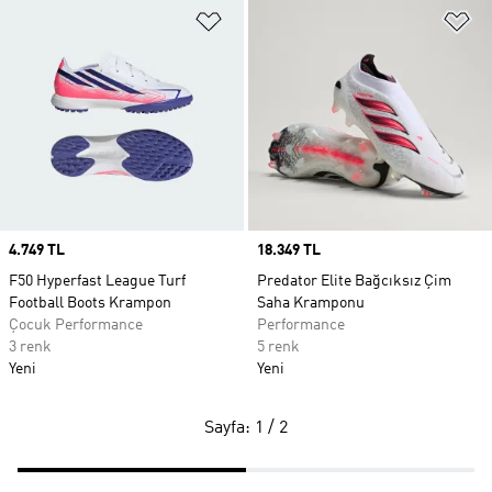
Favori Listesine Ekle
Fa
Price
4.749 TL
Price
18.349 TL
F50 Hyperfast League Turf
Predator Elite Bağcıksız Çim
Football Boots Krampon
Saha Kramponu
Çocuk Performance
Performance
3 renk
5 renk
Yeni
Yeni
Sayfa: 1 / 2