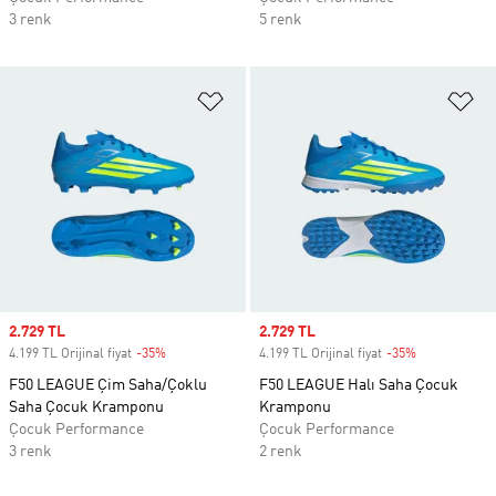
3 renk
5 renk
Favori Listesine Ekle
Fa
Sale price
2.729 TL
Sale price
2.729 TL
4.199 TL Orijinal fiyat
-35%
Discount
4.199 TL Orijinal fiyat
-35%
Discount
F50 LEAGUE Çim Saha/Çoklu
F50 LEAGUE Halı Saha Çocuk
Saha Çocuk Kramponu
Kramponu
Çocuk Performance
Çocuk Performance
3 renk
2 renk