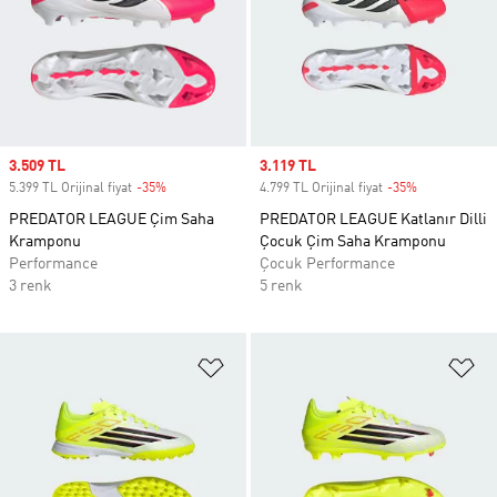
Sale price
3.509 TL
Sale price
3.119 TL
5.399 TL Orijinal fiyat
-35%
Discount
4.799 TL Orijinal fiyat
-35%
Discount
PREDATOR LEAGUE Çim Saha
PREDATOR LEAGUE Katlanır Dilli
Kramponu
Çocuk Çim Saha Kramponu
Performance
Çocuk Performance
3 renk
5 renk
Favori Listesine Ekle
Fa