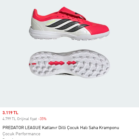
Sale price
3.119 TL
4.799 TL Orijinal fiyat
-35%
Discount
PREDATOR LEAGUE Katlanır Dilli Çocuk Halı Saha Kramponu
Çocuk Performance