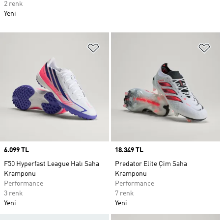
2 renk
Yeni
Favori Listesine Ekle
Fa
Price
6.099 TL
Price
18.349 TL
F50 Hyperfast League Halı Saha
Predator Elite Çim Saha
Kramponu
Kramponu
Performance
Performance
3 renk
7 renk
Yeni
Yeni