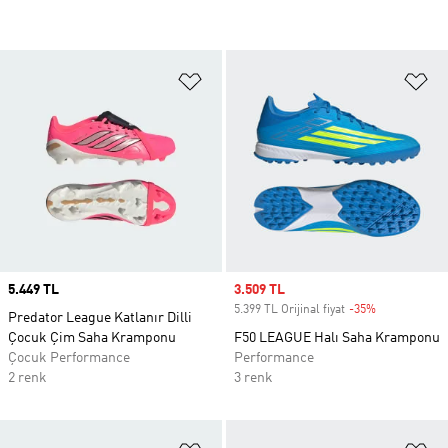
Favori Listesine Ekle
Fa
Price
5.449 TL
Sale price
3.509 TL
5.399 TL Orijinal fiyat
-35%
Discount
Predator League Katlanır Dilli
Çocuk Çim Saha Kramponu
F50 LEAGUE Halı Saha Kramponu
Çocuk Performance
Performance
2 renk
3 renk
Favori Listesine Ekle
Fa