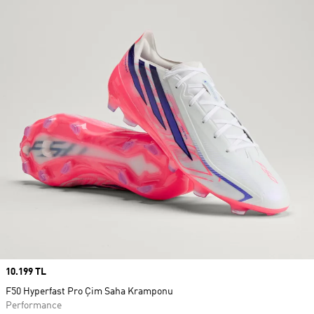
Price
10.199 TL
F50 Hyperfast Pro Çim Saha Kramponu
Performance