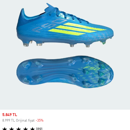
Sale price
5.849 TL
8.999 TL Orijinal fiyat
-35%
Discount
(89)