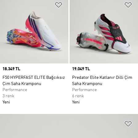
Favori Listesine Ekle
Fa
Price
18.349 TL
Price
19.049 TL
F50 HYPERFAST ELITE Bağcıksız
Predator Elite Katlanır Dilli Çim
Çim Saha Kramponu
Saha Kramponu
Performance
Performance
3 renk
6 renk
Yeni
Yeni
Fa