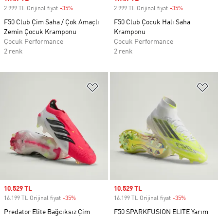
2.999 TL Orijinal fiyat
-35%
Discount
2.999 TL Orijinal fiyat
-35%
Discount
F50 Club Çim Saha / Çok Amaçlı
F50 Club Çocuk Halı Saha
Zemin Çocuk Kramponu
Kramponu
Çocuk Performance
Çocuk Performance
2 renk
2 renk
Favori Listesine Ekle
Fa
Sale price
10.529 TL
Sale price
10.529 TL
16.199 TL Orijinal fiyat
-35%
Discount
16.199 TL Orijinal fiyat
-35%
Discount
Predator Elite Bağcıksız Çim
F50 SPARKFUSION ELITE Yarım