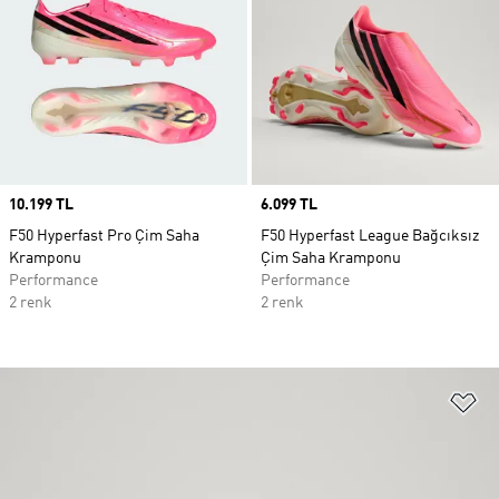
Price
10.199 TL
Price
6.099 TL
F50 Hyperfast Pro Çim Saha
F50 Hyperfast League Bağcıksız
Kramponu
Çim Saha Kramponu
Performance
Performance
2 renk
2 renk
Fa