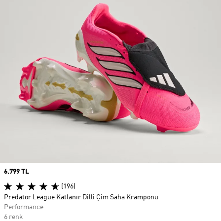
Price
6.799 TL
(196)
Predator League Katlanır Dilli Çim Saha Kramponu
Performance
6 renk