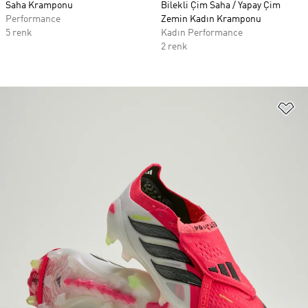
Saha Kramponu
Bilekli Çim Saha / Yapay Çim
Performance
Zemin Kadın Kramponu
5 renk
Kadın Performance
2 renk
Fa