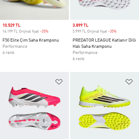
Sale price
10.529 TL
Sale price
3.899 TL
16.199 TL Orijinal fiyat
-35%
Discount
5.999 TL Orijinal fiyat
-35%
Discount
F50 Elite Çim Saha Kramponu
PREDATOR LEAGUE Katlanır Dilli
Performance
Halı Saha Kramponu
4 renk
Performance
6 renk
Favori Listesine Ekle
Fa