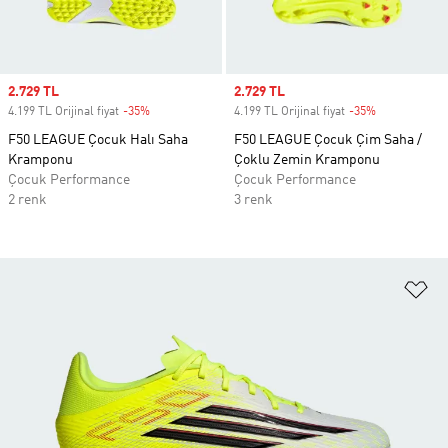
Sale price
2.729 TL
Sale price
2.729 TL
4.199 TL Orijinal fiyat
-35%
Discount
4.199 TL Orijinal fiyat
-35%
Discount
F50 LEAGUE Çocuk Halı Saha
F50 LEAGUE Çocuk Çim Saha /
Kramponu
Çoklu Zemin Kramponu
Çocuk Performance
Çocuk Performance
2 renk
3 renk
Fa