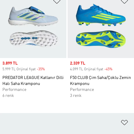
Sale price
3.899 TL
Sale price
2.339 TL
5.999 TL Orijinal fiyat
-35%
Discount
4.099 TL Orijinal fiyat
-45%
Discount
PREDATOR LEAGUE Katlanır Dilli
F50 CLUB Çim Saha/Çoklu Zemin
Halı Saha Kramponu
Kramponu
Performance
Performance
6 renk
3 renk
Fa