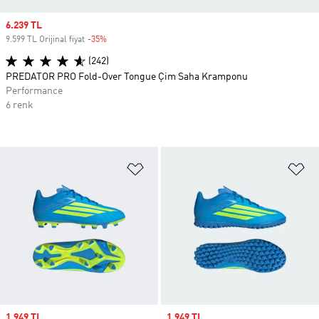
Sale price
6.239 TL
9.599 TL Orijinal fiyat
-35%
Discount
(242)
PREDATOR PRO Fold-Over Tongue Çim Saha Kramponu
Performance
6 renk
Favori Listesine Ekle
Fa
Sale price
1.949 TL
Sale price
1.949 TL