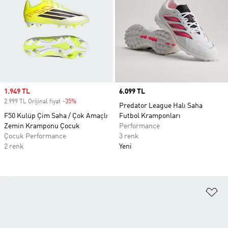
Sale price
1.949 TL
Price
6.099 TL
2.999 TL Orijinal fiyat
-35%
Discount
Predator League Halı Saha
F50 Kulüp Çim Saha / Çok Amaçlı
Futbol Kramponları
Zemin Kramponu Çocuk
Performance
Çocuk Performance
3 renk
2 renk
Yeni
Fa