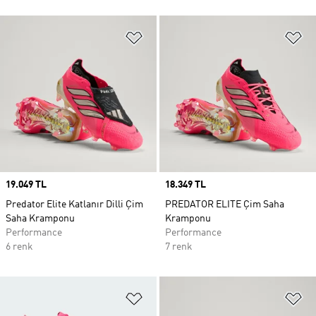
Favori Listesine Ekle
Fa
Price
19.049 TL
Price
18.349 TL
Predator Elite Katlanır Dilli Çim
PREDATOR ELITE Çim Saha
Saha Kramponu
Kramponu
Performance
Performance
6 renk
7 renk
Favori Listesine Ekle
Fa