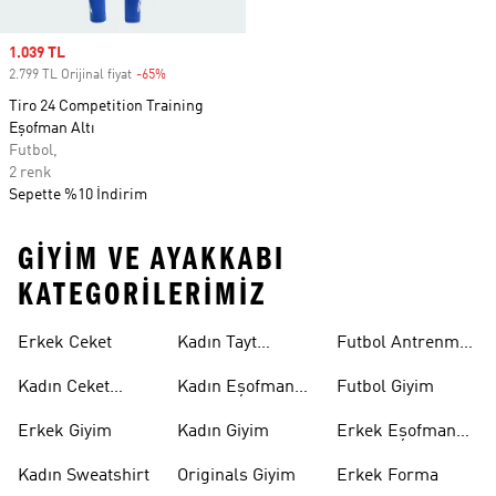
Sale price
1.039 TL
2.799 TL Orijinal fiyat
-65%
Discount
Tiro 24 Competition Training
Eşofman Altı
Futbol,
2 renk
Sepette %10 İndirim
GIYIM VE AYAKKABI
KATEGORILERIMIZ
Erkek Ceket
Kadın Tayt
Futbol Antrenman
Modelleri
Üstü
Kadın Ceket
Kadın Eşofman
Futbol Giyim
Modelleri
Altı
Erkek Giyim
Kadın Giyim
Erkek Eşofman
Takımı
Kadın Sweatshirt
Originals Giyim
Erkek Forma