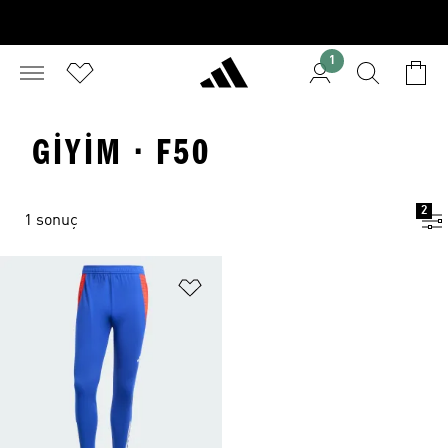
1
GIYIM · F50
2
1 sonuç
Favori Listesine Ekle