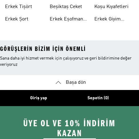
Erkek Tişört
Beşiktaş Ceket
Koşu Kıyafetleri
Erkek Şort
Erkek Eşofman
Erkek Giyim
Altı
Indirim
GÖRÜŞLERIN BIZIM IÇIN ÖNEMLI
Sana daha iyi hizmet vermek için çalışıyoruz ve geri bildirimine değer
veriyoruz
Başa dön
Giriş yap
Sepetin (0)
ÜYE OL VE 10% İNDİRİM
KAZAN