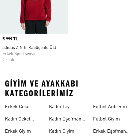
Price
5.999 TL
adidas Z.N.E. Kapüşonlu Üst
Erkek Sportswear
2 renk
GIYIM VE AYAKKABI
KATEGORILERIMIZ
Erkek Ceket
Kadın Tayt
Futbol Antrenman
Modelleri
Üstü
Kadın Ceket
Kadın Eşofman
Futbol Giyim
Modelleri
Altı
Erkek Giyim
Kadın Giyim
Erkek Eşofman