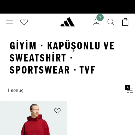
1
GIYIM · KAPÜŞONLU VE
SWEATSHIRT ·
SPORTSWEAR · TVF
4
1 sonuç
Favori Listesine Ekle