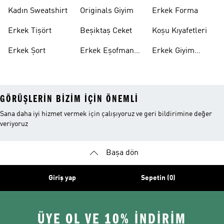
Takımı
Kadın Sweatshirt
Originals Giyim
Erkek Forma
Erkek Tişört
Beşiktaş Ceket
Koşu Kıyafetleri
Erkek Şort
Erkek Eşofman
Erkek Giyim
Altı
Indirim
GÖRÜŞLERIN BIZIM IÇIN ÖNEMLI
Sana daha iyi hizmet vermek için çalışıyoruz ve geri bildirimine değer
veriyoruz
Başa dön
Giriş yap
Sepetin (0)
ÜYE OL VE 10% İNDİRİM