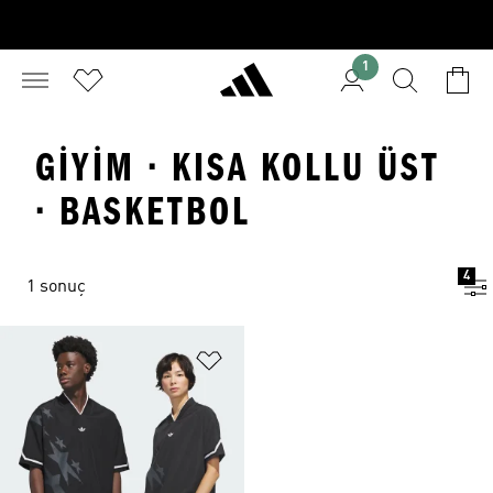
1
GIYIM · KISA KOLLU ÜST
· BASKETBOL
4
1 sonuç
Favori Listesine Ekle