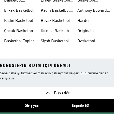
Basketbol
Erkek Basketbol
Basketbol
Aksesuarları
Şortları
Eşofman
Erkek Basketbol
Kadın Basketbol
Anthony Edwards
Takımları
Ayakkabıları
Şortları
Koleksiyonları
Kadın Basketbol
Beyaz Basketbol
Harden
Ayakkabıları
Ayakkabıları
Koleksiyonları
Çocuk Basketbol
Kırmızı Basketbol
Originals
Ayakkabıları
Ayakkabıları
Basketbol
Basketbol Topları
Siyah Basketbol
Basketbol
Ayakkabıları
Ayakkabıları
Ayakkabıları
Outlet
GÖRÜŞLERIN BIZIM IÇIN ÖNEMLI
Sana daha iyi hizmet vermek için çalışıyoruz ve geri bildirimine değer
veriyoruz
Başa dön
Giriş yap
Sepetin (0)