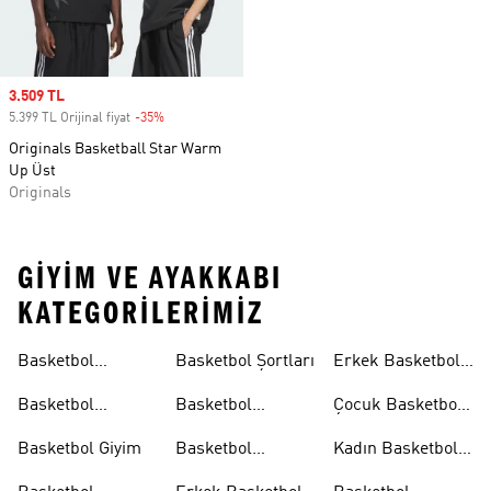
Sale price
3.509 TL
5.399 TL Orijinal fiyat
-35%
Discount
Originals Basketball Star Warm
Up Üst
Originals
GIYIM VE AYAKKABI
KATEGORILERIMIZ
Basketbol
Basketbol Şortları
Erkek Basketbol
Koleksiyonları
Formaları
Basketbol
Basketbol
Çocuk Basketbol
Ayakkabıları
Formaları
Formaları
Basketbol Giyim
Basketbol
Kadın Basketbol
Tişörtleri
Tişörtleri