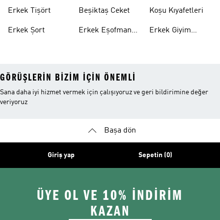
Erkek Tişört
Beşiktaş Ceket
Koşu Kıyafetleri
Erkek Şort
Erkek Eşofman
Erkek Giyim
Altı
Indirim
GÖRÜŞLERIN BIZIM IÇIN ÖNEMLI
Sana daha iyi hizmet vermek için çalışıyoruz ve geri bildirimine değer
veriyoruz
Başa dön
Giriş yap
Sepetin (0)
ÜYE OL VE 10% İNDİRİM
KAZAN