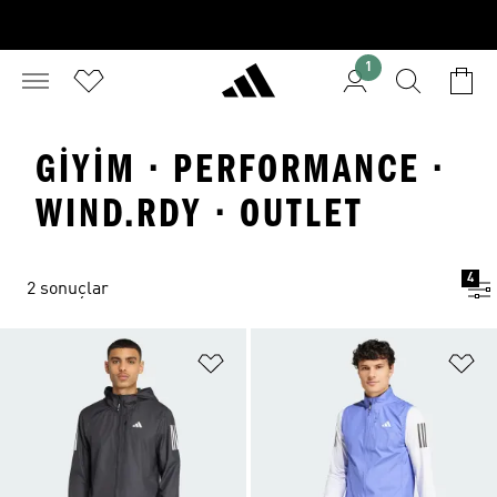
1
GIYIM · PERFORMANCE ·
WIND.RDY · OUTLET
4
2 sonuçlar
Favori Listesine Ekle
Fa