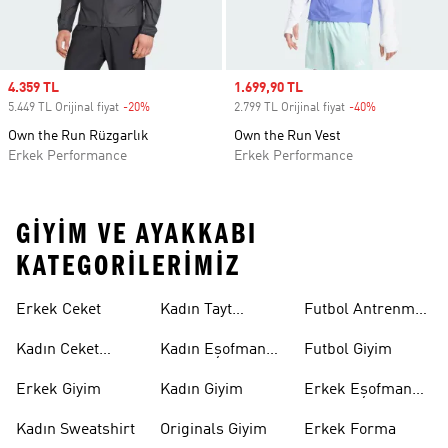
Sale price
4.359 TL
Sale price
1.699,90 TL
5.449 TL Orijinal fiyat
-20%
Discount
2.799 TL Orijinal fiyat
-40%
Discount
Own the Run Rüzgarlık
Own the Run Vest
Erkek Performance
Erkek Performance
GIYIM VE AYAKKABI
KATEGORILERIMIZ
Erkek Ceket
Kadın Tayt
Futbol Antrenman
Modelleri
Üstü
Kadın Ceket
Kadın Eşofman
Futbol Giyim
Modelleri
Altı
Erkek Giyim
Kadın Giyim
Erkek Eşofman
Takımı
Kadın Sweatshirt
Originals Giyim
Erkek Forma