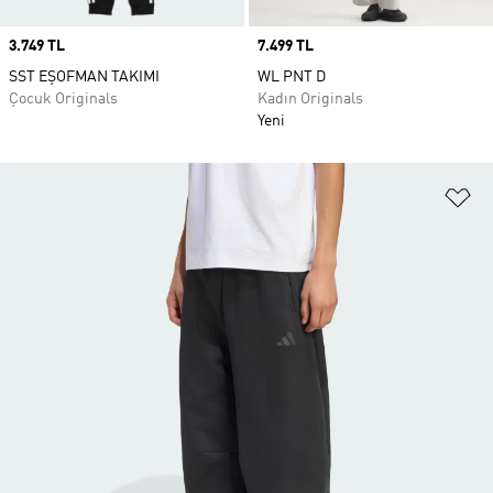
Price
3.749 TL
Price
7.499 TL
SST EŞOFMAN TAKIMI
WL PNT D
Çocuk Originals
Kadın Originals
Yeni
Fa