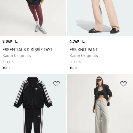
Price
3.049 TL
Price
4.749 TL
ESSENTIALS DİKİŞSİZ TAYT
ESS KNIT PANT
Kadın Originals
Kadın Originals
2 renk
5 renk
Yeni
Yeni
Favori Listesine Ekle
Fa