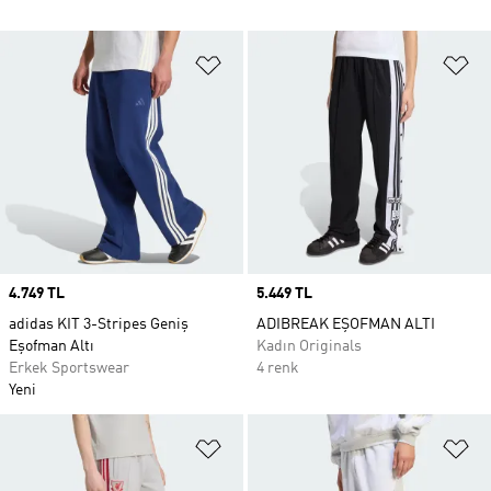
Favori Listesine Ekle
Fa
Price
4.749 TL
Price
5.449 TL
adidas KIT 3-Stripes Geniş
ADIBREAK EŞOFMAN ALTI
Eşofman Altı
Kadın Originals
Erkek Sportswear
4 renk
Yeni
Favori Listesine Ekle
Fa