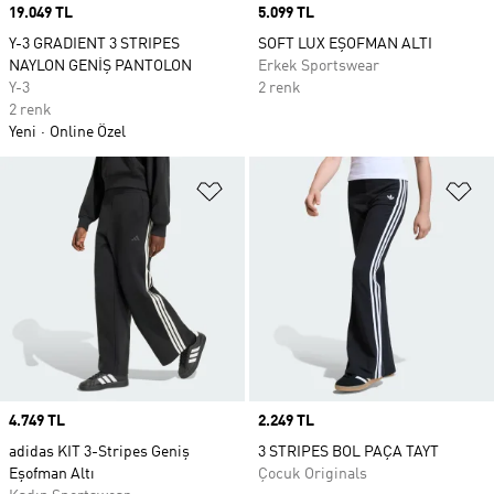
Price
19.049 TL
Price
5.099 TL
Y-3 GRADIENT 3 STRIPES
SOFT LUX EŞOFMAN ALTI
NAYLON GENİŞ PANTOLON
Erkek Sportswear
Y-3
2 renk
2 renk
Yeni
Online Özel
Favori Listesine Ekle
Fa
Price
4.749 TL
Price
2.249 TL
adidas KIT 3-Stripes Geniş
3 STRIPES BOL PAÇA TAYT
Eşofman Altı
Çocuk Originals