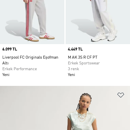
Price
6.099 TL
Price
4.449 TL
Liverpool FC Originals Eşofman
M AK 3S R CF PT
Altı
Erkek Sportswear
Erkek Performance
3 renk
Yeni
Yeni
Fa