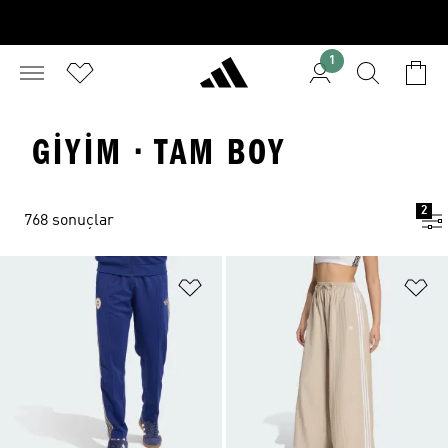
1
GIYIM · TAM BOY
2
768 sonuçlar
Favori Listesine Ekle
Fa