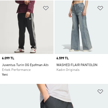
Favori Listesine Ekle
Fa
Price
6.099 TL
Price
6.599 TL
Juventus Turin OG Eşofman Altı
WASHED FLAIR PANTOLON
Erkek Performance
Kadın Originals
Yeni
Fa