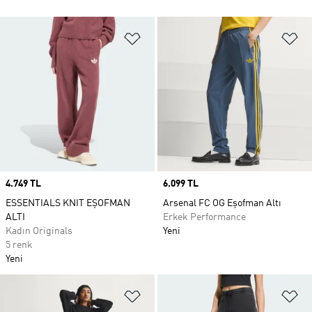
Favori Listesine Ekle
Fa
Price
4.749 TL
Price
6.099 TL
ESSENTIALS KNIT EŞOFMAN
Arsenal FC OG Eşofman Altı
ALTI
Erkek Performance
Kadın Originals
Yeni
5 renk
Yeni
Favori Listesine Ekle
Fa