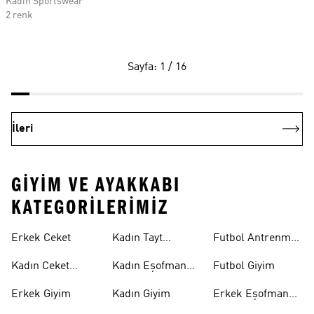
Kadın Sportswear
2 renk
Sayfa: 1 / 16
İleri
GIYIM VE AYAKKABI
KATEGORILERIMIZ
Erkek Ceket
Kadın Tayt
Futbol Antrenman
Modelleri
Üstü
Kadın Ceket
Kadın Eşofman
Futbol Giyim
Modelleri
Altı
Erkek Giyim
Kadın Giyim
Erkek Eşofman
Takımı