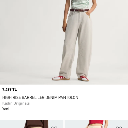
Price
7.499 TL
HIGH RISE BARREL LEG DENIM PANTOLON
Kadın Originals
Yeni
Favori Listesine Ekle
Fa