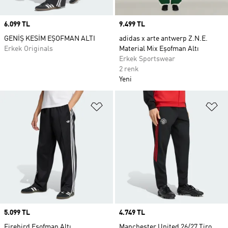
Price
6.099 TL
Price
9.499 TL
GENİŞ KESİM EŞOFMAN ALTI
adidas x arte antwerp Z.N.E.
Erkek Originals
Material Mix Eşofman Altı
Erkek Sportswear
2 renk
Yeni
Favori Listesine Ekle
Fa
Price
5.099 TL
Price
4.749 TL
Firebird Eşofman Altı
Manchester United 26/27 Tiro