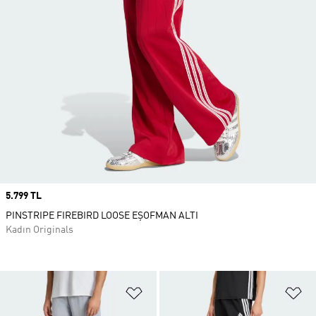
Price
5.799 TL
PINSTRIPE FIREBIRD LOOSE EŞOFMAN ALTI
Kadın Originals
Favori Listesine Ekle
Fa