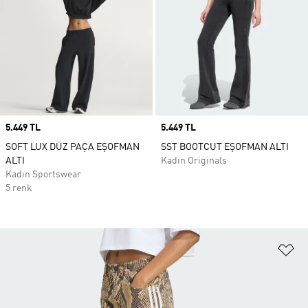
Price
5.449 TL
Price
5.449 TL
SOFT LUX DÜZ PAÇA EŞOFMAN
SST BOOTCUT EŞOFMAN ALTI
ALTI
Kadın Originals
Kadın Sportswear
5 renk
Fa