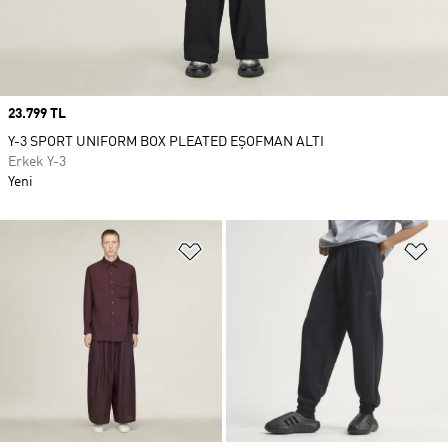
Price
23.799 TL
Y-3 SPORT UNIFORM BOX PLEATED EŞOFMAN ALTI
Erkek Y-3
Yeni
Favori Listesine Ekle
Fa