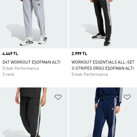
Price
4.449 TL
Price
2.999 TL
D4T WORKOUT EŞOFMAN ALTI
WORKOUT ESSENTIALS ALL-SET
Erkek Performance
3-STRIPES ÖRGÜ EŞOFMAN ALTI
5 renk
Erkek Performance
Favori Listesine Ekle
Fa