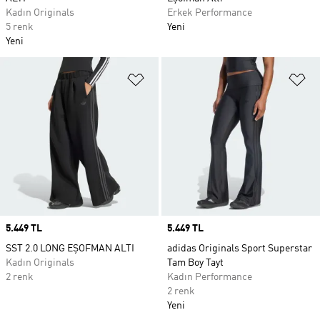
Kadın Originals
Erkek Performance
5 renk
Yeni
Yeni
Favori Listesine Ekle
Fa
Price
5.449 TL
Price
5.449 TL
SST 2.0 LONG EŞOFMAN ALTI
adidas Originals Sport Superstar
Kadın Originals
Tam Boy Tayt
2 renk
Kadın Performance
2 renk
Yeni