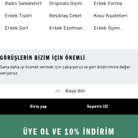
Kadın Sweatshirt
Originals Giyim
Erkek Forma
Erkek Tişört
Beşiktaş Ceket
Koşu Kıyafetleri
Erkek Şort
Erkek Eşofman
Erkek Giyim
Altı
Indirim
GÖRÜŞLERIN BIZIM IÇIN ÖNEMLI
Sana daha iyi hizmet vermek için çalışıyoruz ve geri bildirimine değer
veriyoruz
Başa dön
Giriş yap
Sepetin (0)
ÜYE OL VE 10% İNDİRİM