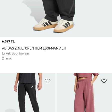
Price
6.099 TL
ADIDAS Z.N.E. OPEN HEM EŞOFMAN ALTI
Erkek Sportswear
2 renk
Favori Listesine Ekle
Fa