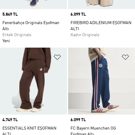
Price
5.849 TL
Price
6.099 TL
Fenerbahçe Originals Eşofman
FIREBIRD ADILENIUM EŞOFMAN
Altı
ALTI
Erkek Originals
Kadın Originals
Yeni
Favori Listesine Ekle
Fa
Price
4.749 TL
Price
6.099 TL
ESSENTIALS KNIT EŞOFMAN
FC Bayern Muenchen OG
ALTI
Eşofman Altı