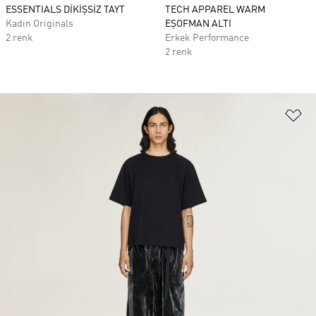
ESSENTIALS DİKİŞSİZ TAYT
TECH APPAREL WARM
Kadın Originals
EŞOFMAN ALTI
2 renk
Erkek Performance
2 renk
Fa