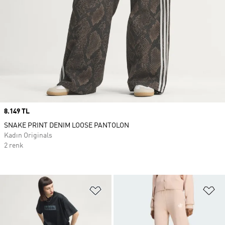
Price
8.149 TL
SNAKE PRINT DENIM LOOSE PANTOLON
Kadın Originals
2 renk
Favori Listesine Ekle
Fa