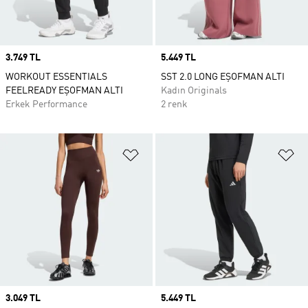
Price
3.749 TL
Price
5.449 TL
WORKOUT ESSENTIALS
SST 2.0 LONG EŞOFMAN ALTI
FEELREADY EŞOFMAN ALTI
Kadın Originals
Erkek Performance
2 renk
Favori Listesine Ekle
Fa
Price
3.049 TL
Price
5.449 TL