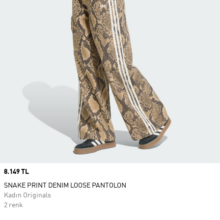
Price
8.149 TL
SNAKE PRINT DENIM LOOSE PANTOLON
Kadın Originals
2 renk