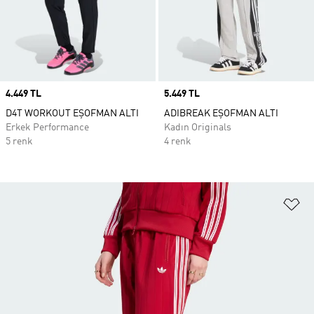
Price
4.449 TL
Price
5.449 TL
D4T WORKOUT EŞOFMAN ALTI
ADIBREAK EŞOFMAN ALTI
Erkek Performance
Kadın Originals
5 renk
4 renk
Fa