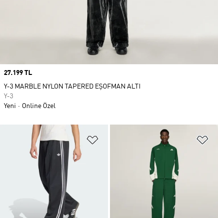
Price
27.199 TL
Y-3 MARBLE NYLON TAPERED EŞOFMAN ALTI
Y-3
Yeni
Online Özel
Favori Listesine Ekle
Fa