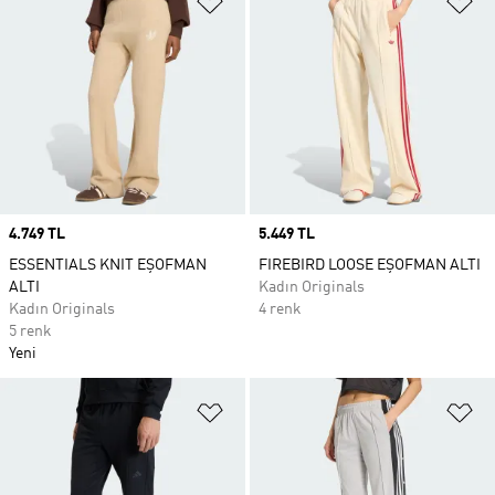
Price
4.749 TL
Price
5.449 TL
ESSENTIALS KNIT EŞOFMAN
FIREBIRD LOOSE EŞOFMAN ALTI
ALTI
Kadın Originals
Kadın Originals
4 renk
5 renk
Yeni
Favori Listesine Ekle
Fa