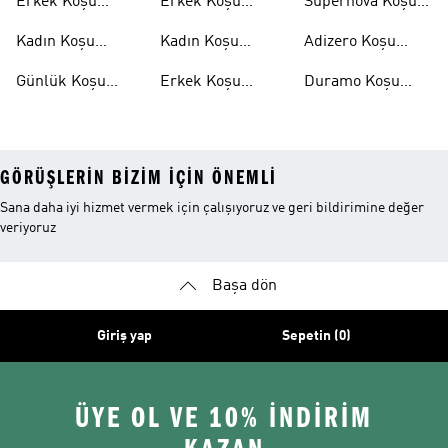
Erkek Koşu
Erkek Koşu
Supernova Koşu
Ayakkabıları
Tişörtleri
Ayakkabıları
Kadın Koşu
Kadın Koşu
Adizero Koşu
Ayakkabıları
Tişörtleri
Ayakkabıları
Günlük Koşu
Erkek Koşu
Duramo Koşu
Ayakkabıları
Şortları
Ayakkabıları
GÖRÜŞLERIN BIZIM IÇIN ÖNEMLI
Sana daha iyi hizmet vermek için çalışıyoruz ve geri bildirimine değer
veriyoruz
Başa dön
Giriş yap
Sepetin (0)
ÜYE OL VE 10% İNDİRİM