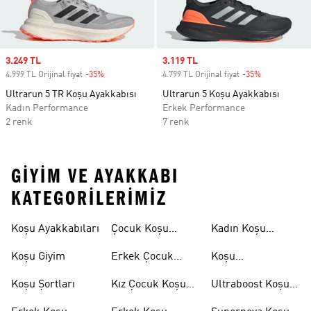
Sale price
3.249 TL
Sale price
3.119 TL
4.999 TL Orijinal fiyat
-35%
Discount
4.799 TL Orijinal fiyat
-35%
Discount
Ultrarun 5 TR Koşu Ayakkabısı
Ultrarun 5 Koşu Ayakkabısı
Kadın Performance
Erkek Performance
2 renk
7 renk
GIYIM VE AYAKKABI
KATEGORILERIMIZ
Koşu Ayakkabıları
Çocuk Koşu
Kadın Koşu
Ayakkabıları
Şortları
Koşu Giyim
Erkek Çocuk
Koşu
Koşu Ayakkabıları
Aksesuarları
Koşu Şortları
Kız Çocuk Koşu
Ultraboost Koşu
Ayakkabıları
Ayakkabıları