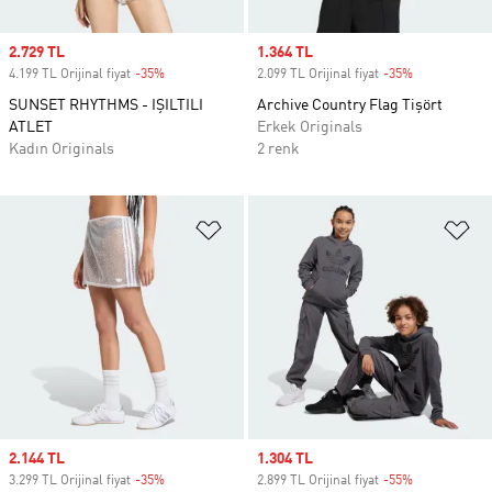
Sale price
2.729 TL
Sale price
1.364 TL
4.199 TL Orijinal fiyat
-35%
Discount
2.099 TL Orijinal fiyat
-35%
Discount
SUNSET RHYTHMS - IŞILTILI
Archive Country Flag Tişört
ATLET
Erkek Originals
Kadın Originals
2 renk
Favori Listesine Ekle
Fa
Sale price
2.144 TL
Sale price
1.304 TL
3.299 TL Orijinal fiyat
-35%
Discount
2.899 TL Orijinal fiyat
-55%
Discount