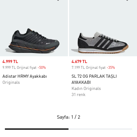
Sale price
4.999 TL
Sale price
4.679 TL
9.999 TL Orijinal fiyat
-50%
Discount
7.199 TL Orijinal fiyat
-35%
Discount
Adistar HRMY Ayakkabı
SL 72 OG PARLAK TAŞLI
Originals
AYAKKABI
Kadın Originals
31 renk
Sayfa: 1 / 2