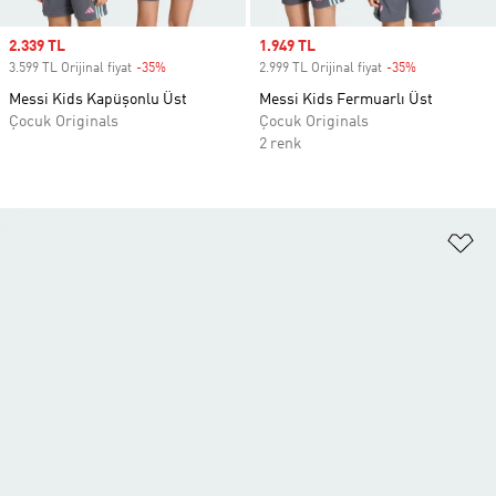
Sale price
2.339 TL
Sale price
1.949 TL
3.599 TL Orijinal fiyat
-35%
Discount
2.999 TL Orijinal fiyat
-35%
Discount
Messi Kids Kapüşonlu Üst
Messi Kids Fermuarlı Üst
Çocuk Originals
Çocuk Originals
2 renk
Fa