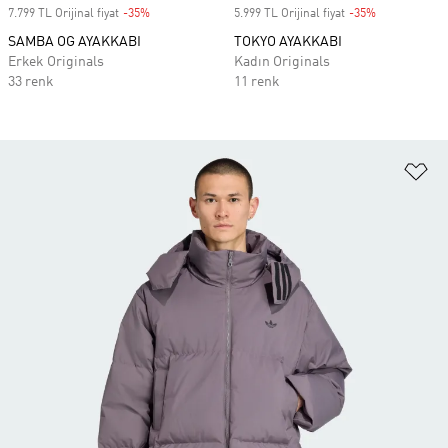
7.799 TL Orijinal fiyat
-35%
Discount
5.999 TL Orijinal fiyat
-35%
Discount
SAMBA OG AYAKKABI
TOKYO AYAKKABI
Erkek Originals
Kadın Originals
33 renk
11 renk
Fa