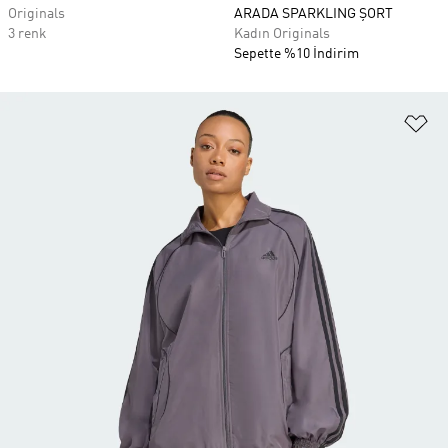
Originals
ARADA SPARKLING ŞORT
3 renk
Kadın Originals
Sepette %10 İndirim
Fa