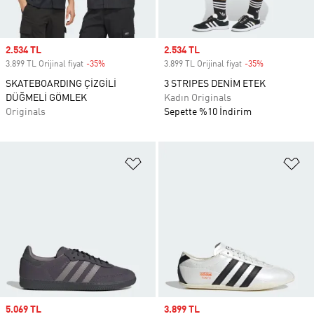
Sale price
2.534 TL
Sale price
2.534 TL
3.899 TL Orijinal fiyat
-35%
Discount
3.899 TL Orijinal fiyat
-35%
Discount
SKATEBOARDING ÇİZGİLİ
3 STRIPES DENİM ETEK
DÜĞMELİ GÖMLEK
Kadın Originals
Originals
Sepette %10 İndirim
Favori Listesine Ekle
Fa
Sale price
5.069 TL
Sale price
3.899 TL