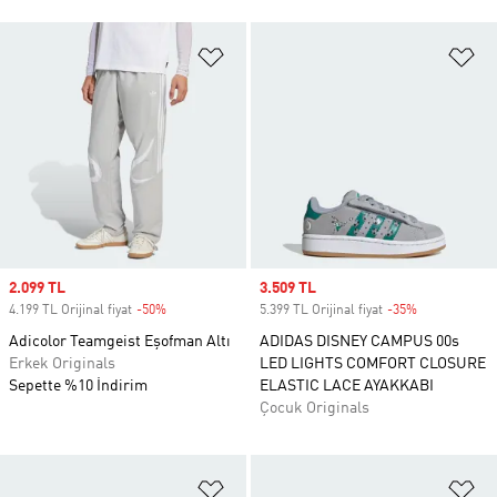
Favori Listesine Ekle
Fa
Sale price
2.099 TL
Sale price
3.509 TL
4.199 TL Orijinal fiyat
-50%
Discount
5.399 TL Orijinal fiyat
-35%
Discount
Adicolor Teamgeist Eşofman Altı
ADIDAS DISNEY CAMPUS 00s
Erkek Originals
LED LIGHTS COMFORT CLOSURE
Sepette %10 İndirim
ELASTIC LACE AYAKKABI
Çocuk Originals
Favori Listesine Ekle
Fa