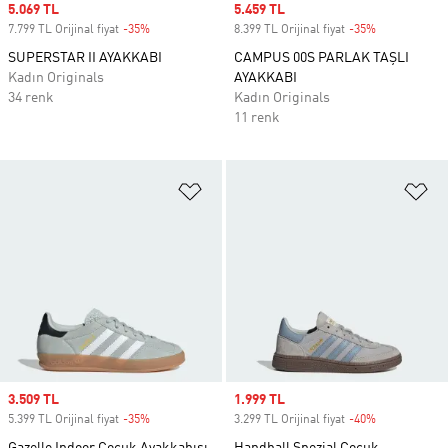
Sale price
5.069 TL
Sale price
5.459 TL
7.799 TL Orijinal fiyat
-35%
Discount
8.399 TL Orijinal fiyat
-35%
Discount
SUPERSTAR II AYAKKABI
CAMPUS 00S PARLAK TAŞLI
Kadın Originals
AYAKKABI
34 renk
Kadın Originals
11 renk
Favori Listesine Ekle
Fa
Sale price
3.509 TL
Sale price
1.999 TL
5.399 TL Orijinal fiyat
-35%
Discount
3.299 TL Orijinal fiyat
-40%
Discount