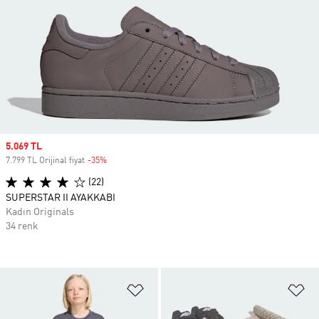
Sale price
5.069 TL
7.799 TL Orijinal fiyat
-35%
Discount
(22)
SUPERSTAR II AYAKKABI
Kadın Originals
34 renk
Favori Listesine Ekle
Fa