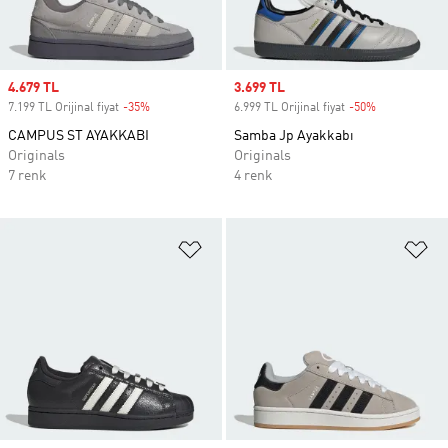
Sale price
4.679 TL
Sale price
3.699 TL
7.199 TL Orijinal fiyat
-35%
Discount
6.999 TL Orijinal fiyat
-50%
Discount
CAMPUS ST AYAKKABI
Samba Jp Ayakkabı
Originals
Originals
7 renk
4 renk
Favori Listesine Ekle
Fa