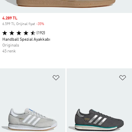
Sale price
4.289 TL
6.599 TL Orijinal fiyat
-35%
Discount
(192)
Handball Spezial Ayakkabı
Originals
45 renk
Favori Listesine Ekle
Fa