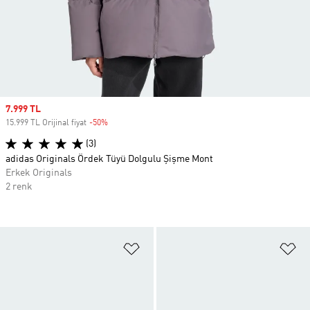
Sale price
7.999 TL
15.999 TL Orijinal fiyat
-50%
Discount
(3)
adidas Originals Ördek Tüyü Dolgulu Şişme Mont
Erkek Originals
2 renk
Favori Listesine Ekle
Fa