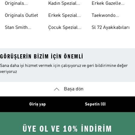
Originals
Kadın Spezial
Erkek Gazelle
Eşofman Altları
Ayakkabıları
Ayakkabıları
Originals Outlet
Erkek Spezial
Taekwondo
Ayakkabıları
Ayakkabıları
Stan Smith
Çocuk Spezial
Sl 72 Ayakkabıları
Ayakkabıları
Ayakkabıları
GÖRÜŞLERIN BIZIM IÇIN ÖNEMLI
Sana daha iyi hizmet vermek için çalışıyoruz ve geri bildirimine değer
veriyoruz
Başa dön
Giriş yap
Sepetin (0)
ÜYE OL VE 10% İNDİRİM