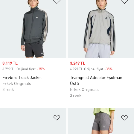
Sale price
3.119 TL
Sale price
3.249 TL
4.799 TL Orijinal fiyat
-35%
Discount
4.999 TL Orijinal fiyat
-35%
Discount
Firebird Track Jacket
Teamgeist Adicolor Eşofman
Erkek Originals
Üstü
8 renk
Erkek Originals
3 renk
Favori Listesine Ekle
Fa