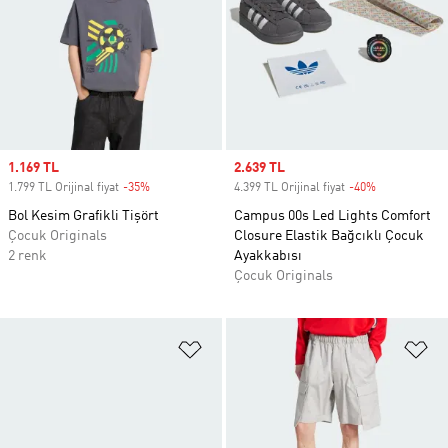
Sale price
1.169 TL
Sale price
2.639 TL
1.799 TL Orijinal fiyat
-35%
Discount
4.399 TL Orijinal fiyat
-40%
Discount
Bol Kesim Grafikli Tişört
Campus 00s Led Lights Comfort
Çocuk Originals
Closure Elastik Bağcıklı Çocuk
2 renk
Ayakkabısı
Çocuk Originals
Favori Listesine Ekle
Fa