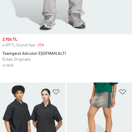
Sale price
2.924 TL
4.499 TL Orijinal fiyat
-35%
Discount
Teamgeist Adicolor EŞOFMAN ALTI
Erkek Originals
4 renk
Favori Listesine Ekle
Fa