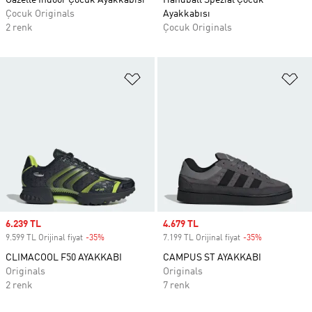
Gazelle Indoor Çocuk Ayakkabısı
Handball Spezial Çocuk
Çocuk Originals
Ayakkabısı
2 renk
Çocuk Originals
Favori Listesine Ekle
Fa
Sale price
6.239 TL
Sale price
4.679 TL
9.599 TL Orijinal fiyat
-35%
Discount
7.199 TL Orijinal fiyat
-35%
Discount
CLIMACOOL F50 AYAKKABI
CAMPUS ST AYAKKABI
Originals
Originals
2 renk
7 renk