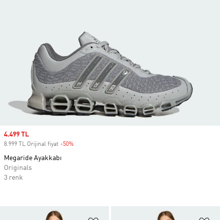
Sale price
4.499 TL
8.999 TL Orijinal fiyat
-50%
Discount
Megaride Ayakkabı
Originals
3 renk
Favori Listesine Ekle
Fa