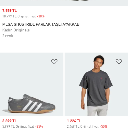
Sale price
7.559 TL
10.799 TL Orijinal fiyat
-30%
Discount
MEGA GHOSTRIDE PARLAK TAŞLI AYAKKABI
Kadın Originals
2 renk
Favori Listesine Ekle
Fa
Sale price
3.899 TL
Sale price
1.224 TL
5.999 TL Orijinal fiyat
-35%
Discount
2.449 TL Orijinal fiyat
-50%
Discount