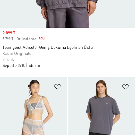
Sale price
2.899 TL
5.799 TL Orijinal fiyat
-50%
Discount
Teamgeist Adicolor Geniş Dokuma Eşofman Üstü
Kadın Originals
2 renk
Sepette %10 İndirim
Favori Listesine Ekle
Fa