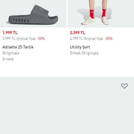
Sale price
1.999 TL
Sale price
2.399 TL
3.999 TL Orijinal fiyat
-50%
Discount
4.799 TL Orijinal fiyat
-50%
Discount
Adilette 25 Terlik
Utility Şort
Originals
Erkek Originals
3 renk
Fa