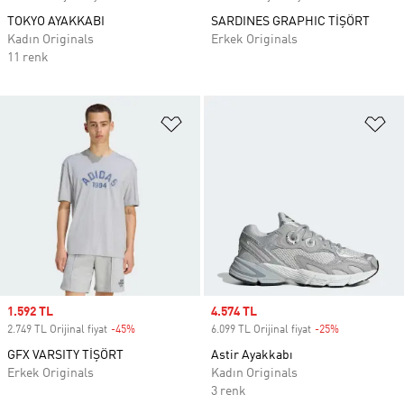
TOKYO AYAKKABI
SARDINES GRAPHIC TİŞÖRT
Kadın Originals
Erkek Originals
11 renk
Favori Listesine Ekle
Fa
Sale price
1.592 TL
Sale price
4.574 TL
2.749 TL Orijinal fiyat
-45%
Discount
6.099 TL Orijinal fiyat
-25%
Discount
GFX VARSITY TİŞÖRT
Astir Ayakkabı
Erkek Originals
Kadın Originals
3 renk