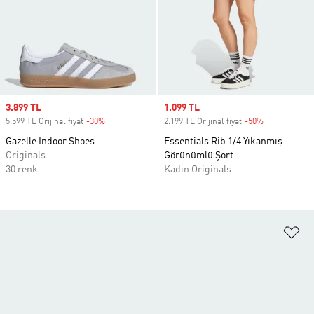
Sale price
3.899 TL
Sale price
1.099 TL
5.599 TL Orijinal fiyat
-30%
Discount
2.199 TL Orijinal fiyat
-50%
Discount
Gazelle Indoor Shoes
Essentials Rib 1/4 Yıkanmış
Originals
Görünümlü Şort
30 renk
Kadın Originals
Fa