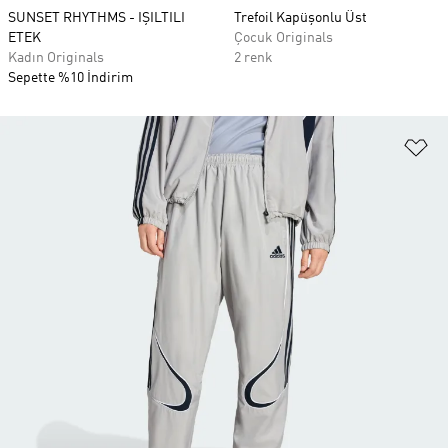
SUNSET RHYTHMS - IŞILTILI
Trefoil Kapüşonlu Üst
ETEK
Çocuk Originals
Kadın Originals
2 renk
Sepette %10 İndirim
Fa