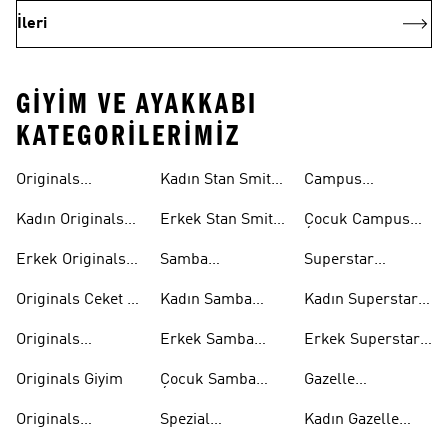
İleri
GIYIM VE AYAKKABI
KATEGORILERIMIZ
Originals
Kadın Stan Smith
Campus
Ayakkabi
Ayakkabıları
Ayakkabıları
Kadın Originals
Erkek Stan Smith
Çocuk Campus
Ayakkabı
Ayakkabıları
Ayakkabıları
Erkek Originals
Samba
Superstar
Ayakkabı
Ayakkabıları
Ayakkabıları
Originals Ceket &
Kadın Samba
Kadın Superstar
Mont
Ayakkabıları
Ayakkabıları
Originals
Erkek Samba
Erkek Superstar
Eşofman Takımı
Ayakkabıları
Ayakkabıları
Originals Giyim
Çocuk Samba
Gazelle
Ayakkabıları
Ayakkabıları
Originals
Spezial
Kadın Gazelle
Tişörtleri
Ayakkabıları
Ayakkabıları