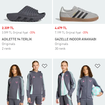
Sale price
2.339 TL
Sale price
4.679 TL
3.599 TL Orijinal fiyat
-35%
Discount
7.199 TL Orijinal fiyat
-35%
Discount
ADILETTE 94 TERLİK
GAZELLE INDOOR AYAKKABI
Originals
Originals
2 renk
30 renk
Favori Listesine Ekle
Fa