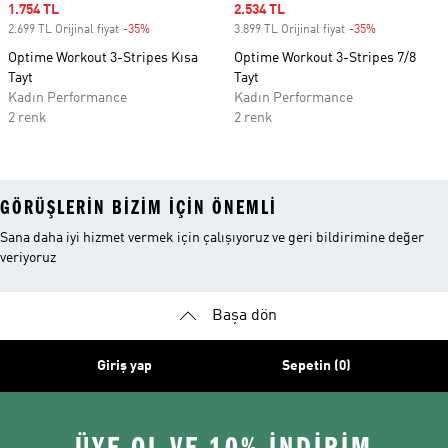
Sale price
1.754 TL
Sale price
2.534 TL
2.699 TL Orijinal fiyat
-35%
Discount
3.899 TL Orijinal fiyat
-35%
Discount
Optime Workout 3-Stripes Kısa
Optime Workout 3-Stripes 7/8
Tayt
Tayt
Kadın Performance
Kadın Performance
2 renk
2 renk
GÖRÜŞLERIN BIZIM IÇIN ÖNEMLI
Sana daha iyi hizmet vermek için çalışıyoruz ve geri bildirimine değer
veriyoruz
Başa dön
Giriş yap
Sepetin (0)