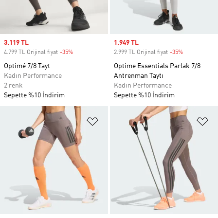
Sale price
3.119 TL
Sale price
1.949 TL
4.799 TL Orijinal fiyat
-35%
Discount
2.999 TL Orijinal fiyat
-35%
Discount
Optimé 7/8 Tayt
Optime Essentials Parlak 7/8
Kadın Performance
Antrenman Taytı
2 renk
Kadın Performance
Sepette %10 İndirim
Sepette %10 İndirim
Favori Listesine Ekle
Fa