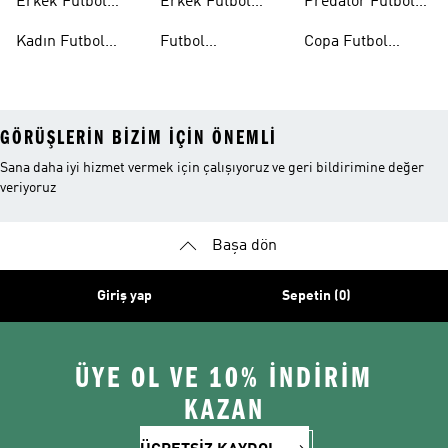
Erkek Futbol
Erkek Futbol
Predator Futbol
Ayakkabıları
Şortları
Ayakkabıları
Kadın Futbol
Futbol
Copa Futbol
Ayakkabıları
Aksesuarları
Ayakkabıları
GÖRÜŞLERIN BIZIM IÇIN ÖNEMLI
Sana daha iyi hizmet vermek için çalışıyoruz ve geri bildirimine değer
veriyoruz
Başa dön
Giriş yap
Sepetin (0)
ÜYE OL VE 10% İNDİRİM
KAZAN