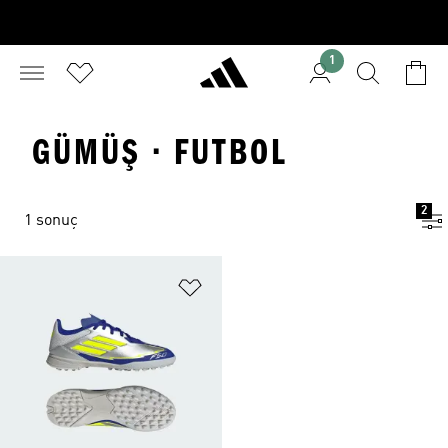
1
GÜMÜŞ · FUTBOL
2
1 sonuç
Favori Listesine Ekle