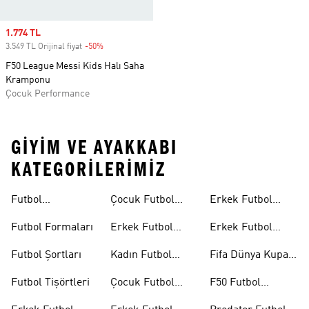
Sale price
1.774 TL
3.549 TL Orijinal fiyat
-50%
Discount
F50 League Messi Kids Halı Saha
Kramponu
Çocuk Performance
GIYIM VE AYAKKABI
KATEGORILERIMIZ
Futbol
Çocuk Futbol
Erkek Futbol
Ayakkabıları
Ayakkabıları
Topları
Futbol Formaları
Erkek Futbol
Erkek Futbol
Formaları
Eldivenleri
Futbol Şortları
Kadın Futbol
Fifa Dünya Kupası
Formaları
26™
Futbol Tişörtleri
Çocuk Futbol
F50 Futbol
Formaları
Ayakkabıları