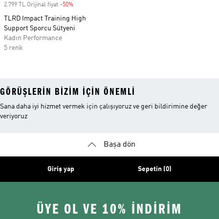
2.799 TL Orijinal fiyat
-50%
Discount
TLRD Impact Training High
Support Sporcu Sütyeni
Kadın Performance
5 renk
GÖRÜŞLERIN BIZIM IÇIN ÖNEMLI
Sana daha iyi hizmet vermek için çalışıyoruz ve geri bildirimine değer
veriyoruz
Başa dön
Giriş yap
Sepetin (0)
ÜYE OL VE 10% İNDİRİM