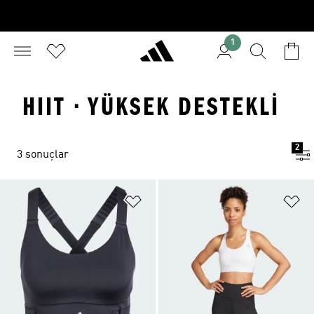
1
HIIT · YÜKSEK DESTEKLI
2
3 sonuçlar
Favori Listesine Ekle
Fa