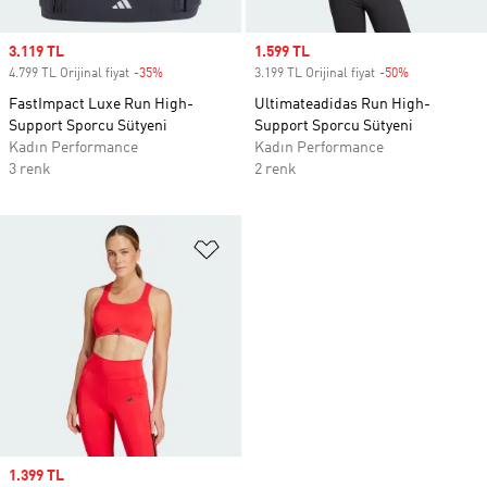
Sale price
3.119 TL
Sale price
1.599 TL
4.799 TL Orijinal fiyat
-35%
Discount
3.199 TL Orijinal fiyat
-50%
Discount
FastImpact Luxe Run High-
Ultimateadidas Run High-
Support Sporcu Sütyeni
Support Sporcu Sütyeni
Kadın Performance
Kadın Performance
3 renk
2 renk
Favori Listesine Ekle
Sale price
1.399 TL