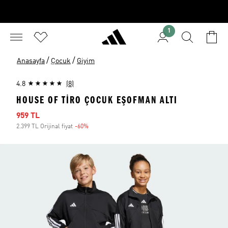
1
/
/
Anasayfa
Çocuk
Giyim
4.8
(8)
HOUSE OF TIRO ÇOCUK EŞOFMAN ALTI
İndirimli fiyat
959 TL
2.399 TL Orijinal fiyat
-60%
İndirim