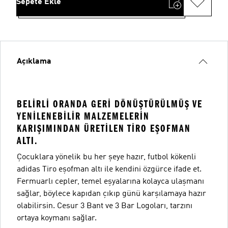
Sepete Ekle
Açıklama
BELIRLI ORANDA GERI DÖNÜŞTÜRÜLMÜŞ VE
YENILENEBILIR MALZEMELERIN
KARIŞIMINDAN ÜRETILEN TIRO EŞOFMAN
ALTI.
Çocuklara yönelik bu her şeye hazır, futbol kökenli
adidas Tiro eşofman altı ile kendini özgürce ifade et.
Fermuarlı cepler, temel eşyalarına kolayca ulaşmanı
sağlar, böylece kapıdan çıkıp günü karşılamaya hazır
olabilirsin. Cesur 3 Bant ve 3 Bar Logoları, tarzını
ortaya koymanı sağlar.