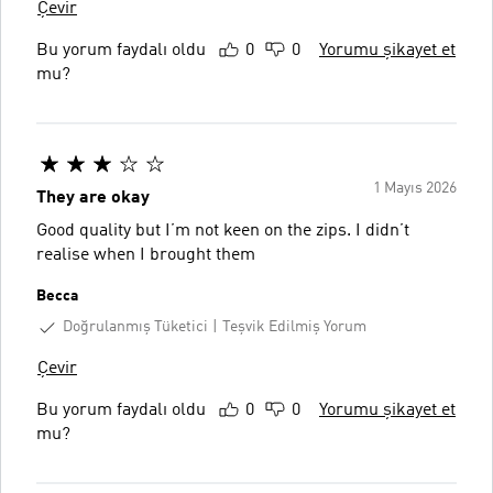
Çevir
Bu yorum faydalı oldu
0
0
Yorumu şikayet et
mu?
1 Mayıs 2026
They are okay
Good quality but I’m not keen on the zips. I didn’t
realise when I brought them
Becca
Doğrulanmış Tüketici
Teşvik Edilmiş Yorum
Çevir
Bu yorum faydalı oldu
0
0
Yorumu şikayet et
mu?