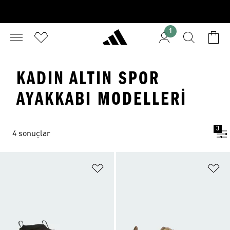
1
KADIN ALTIN SPOR
AYAKKABI MODELLERI
3
4 sonuçlar
Favori Listesine Ekle
Fa