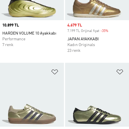
Price
10.899 TL
Sale price
4.679 TL
7.199 TL Orijinal fiyat
-35%
Discount
HARDEN VOLUME 10 Ayakkabı
Performance
JAPAN AYAKKABI
7 renk
Kadın Originals
23 renk
Favori Listesine Ekle
Fa