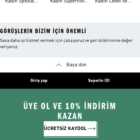
Kadın Spezial
Kadın Supernova
Kadin Ceket Ve
Ayakkabı
Ayakkabı
Mont
GÖRÜŞLERIN BIZIM IÇIN ÖNEMLI
Sana daha iyi hizmet vermek için çalışıyoruz ve geri bildirimine değer
veriyoruz
Başa dön
Giriş yap
Sepetin (0)
ÜYE OL VE 10% İNDİRİM
KAZAN
ÜCRETSİZ KAYDOL