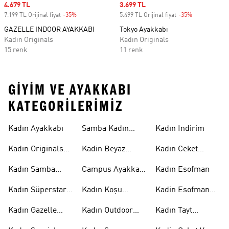
Sale price
4.679 TL
Sale price
3.699 TL
7.199 TL Orijinal fiyat
-35%
Discount
5.499 TL Orijinal fiyat
-35%
Discount
GAZELLE INDOOR AYAKKABI
Tokyo Ayakkabı
Kadın Originals
Kadın Originals
15 renk
11 renk
GIYIM VE AYAKKABI
KATEGORILERIMIZ
Kadın Ayakkabı
Samba Kadın
Kadın Indirim
Ayakkabı
Kadın Originals
Kadin Beyaz
Kadın Ceket
Ayakkabı
Samba
Modelleri
Kadın Samba
Campus Ayakkabı
Kadın Esofman
Ayakkabı
Kadın
Kadın Süperstar
Kadın Koşu
Kadin Esofman
Ayakkabı
Ayakkabısı
Alti
Kadın Gazelle
Kadın Outdoor
Kadın Tayt
Ayakkabı
Ayakkabı
Modelleri