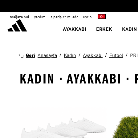
mağaza bul
yardım
siparişler ve iade
üye ol
AYAKKABI
ERKEK
KADIN
Geri
Anasayfa
Kadın
Ayakkabı
Futbol
PR
KADIN · AYAKKABI ·