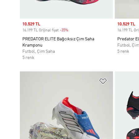
Sale price
10.529 TL
Sale price
10.529 TL
16.199 TL Orijinal fiyat
-35%
Discount
16.199 TL Orij
PREDATOR ELITE Bağcıksız Çim Saha
Predator E
Kramponu
Futbol, Çi
Futbol, Çim Saha
5 renk
5 renk
Favori Listesi