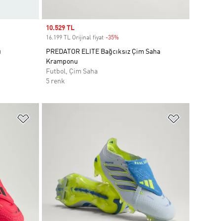
Sale price
10.529 TL
16.199 TL Orijinal fiyat
-35%
Discount
u
PREDATOR ELITE Bağcıksız Çim Saha
Kramponu
Futbol, Çim Saha
5 renk
Favori Listesine Ekle
Favori List