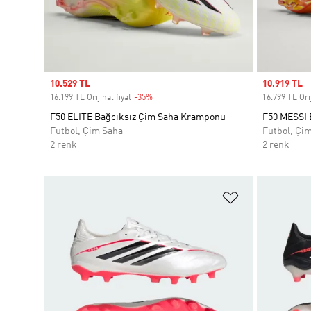
Sale price
10.529 TL
Sale price
10.919 TL
16.199 TL Orijinal fiyat
-35%
Discount
16.799 TL Orij
F50 ELITE Bağcıksız Çim Saha Kramponu
F50 MESSI 
Futbol, Çim Saha
Futbol, Çi
2 renk
2 renk
Favori Listesi