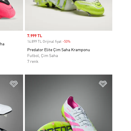
Sale price
7.999 TL
14.899 TL Orijinal fiyat
-50%
Discount
aha
Predator Elite Çim Saha Kramponu
Futbol, Çim Saha
7 renk
Favori Listesine Ekle
Favori List