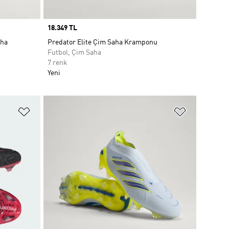
Price
18.349 TL
aha
Predator Elite Çim Saha Kramponu
Futbol, Çim Saha
7 renk
Yeni
Favori Listesine Ekle
Favori List