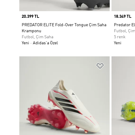
Price
20.399 TL
Price
18.349 TL
PREDATOR ELITE Fold-Over Tongue Çim Saha
Predator E
Kramponu
Futbol, Çi
Futbol, Çim Saha
5 renk
Yeni
Adidas'a Özel
Yeni
Favori Listesi