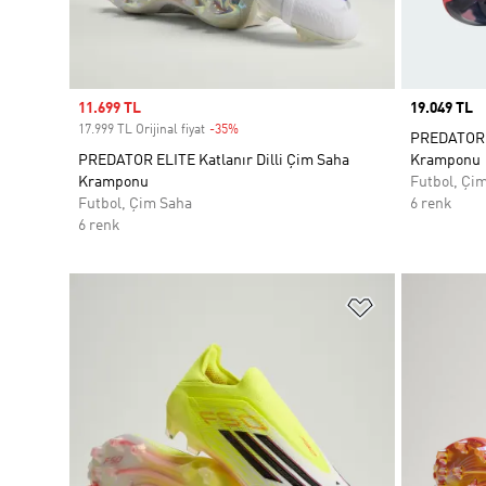
Sale price
11.699 TL
Price
19.049 TL
17.999 TL Orijinal fiyat
-35%
Discount
PREDATOR E
PREDATOR ELITE Katlanır Dilli Çim Saha
Kramponu
Kramponu
Futbol, Çi
Futbol, Çim Saha
6 renk
6 renk
Favori Listesi