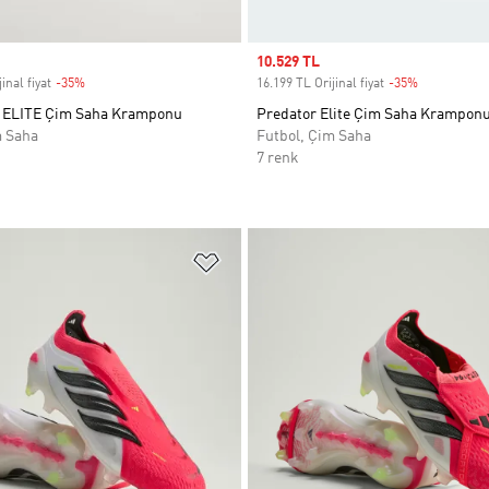
Sale price
10.529 TL
inal fiyat
-35%
Discount
16.199 TL Orijinal fiyat
-35%
Discount
ELITE Çim Saha Kramponu
Predator Elite Çim Saha Krampon
m Saha
Futbol, Çim Saha
7 renk
ne Ekle
Favori Listesine Ekle