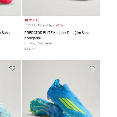
Sale price
10.919 TL
16.799 TL Orijinal fiyat
-35%
Discount
m Saha
PREDATOR ELITE Katlanır Dilli Çim Saha
Kramponu
Futbol, Çim Saha
6 renk
Favori Listesine Ekle
Favori List