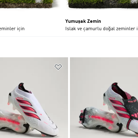
Yumuşak Zemin
eminler için
Islak ve çamurlu doğal zeminler i
ne Ekle
Favori Listesine Ekle