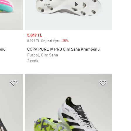
Sale price
5.849 TL
8.999 TL Orijinal fiyat
-35%
Discount
onu
COPA PURE IV PRO Çim Saha Kramponu
Futbol, Çim Saha
2 renk
Favori Listesine Ekle
Favori List