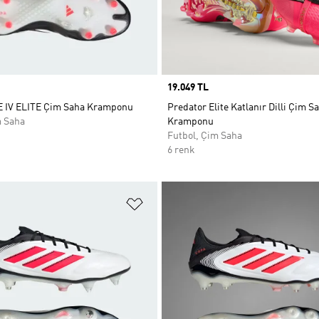
Price
19.049 TL
 IV ELITE Çim Saha Kramponu
Predator Elite Katlanır Dilli Çim S
m Saha
Kramponu
Futbol, Çim Saha
6 renk
ne Ekle
Favori Listesine Ekle