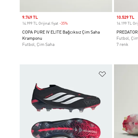
Sale price
9.749 TL
Sale price
10.529 TL
14.999 TL Orijinal fiyat
-35%
Discount
16.199 TL Orij
COPA PURE IV ELITE Bağcıksız Çim Saha
PREDATOR 
Kramponu
Futbol, Çi
Futbol, Çim Saha
7 renk
Favori Listesi