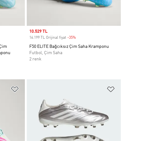
Sale price
10.529 TL
16.199 TL Orijinal fiyat
-35%
Discount
 Çim
F50 ELITE Bağcıksız Çim Saha Kramponu
mponu
Futbol, Çim Saha
2 renk
Favori Listesine Ekle
Favori List