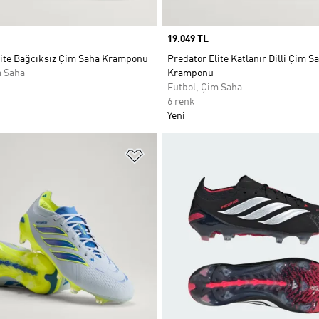
Price
19.049 TL
lite Bağcıksız Çim Saha Kramponu
Predator Elite Katlanır Dilli Çim S
m Saha
Kramponu
Futbol, Çim Saha
6 renk
Yeni
ne Ekle
Favori Listesine Ekle