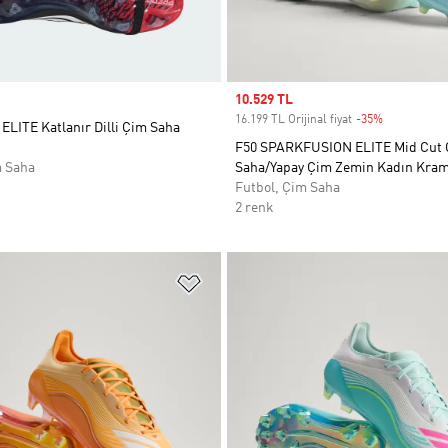
Sale price
10.529 TL
16.199 TL Orijinal fiyat
-35%
Discount
LITE Katlanır Dilli Çim Saha
F50 SPARKFUSION ELITE Mid Cut
m Saha
Saha/Yapay Çim Zemin Kadın Kra
Futbol, Çim Saha
2 renk
ne Ekle
Favori Listesine Ekle