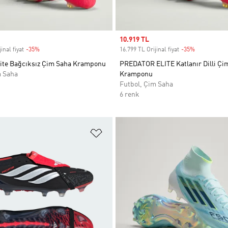
Sale price
10.919 TL
inal fiyat
-35%
Discount
16.799 TL Orijinal fiyat
-35%
Discount
lite Bağcıksız Çim Saha Kramponu
PREDATOR ELITE Katlanır Dilli Çi
m Saha
Kramponu
Futbol, Çim Saha
6 renk
ne Ekle
Favori Listesine Ekle