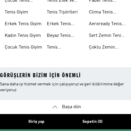
Çocuk Tenis
Tenis Etek Ve
Padel Tenis
Ayakkabıları
Elbiseleri
Ekipmanları
Tenis Giyim
Tenis Tişörtleri
Clima Tenis
Koleksiyonu
Erkek Tenis Giyim
Erkek Tenis
Aeroready Tenis
Tişörtleri
Koleksiyonu
Kadın Tenis Giyim
Beyaz Tenis
Sert Zemin Tenis
Ayakkabıları
Ayakkabıları
Çocuk Tenis Giyim
Tenis
Çoklu Zemin
Aksesuarları
Tenis
Ayakkabıları
GÖRÜŞLERIN BIZIM IÇIN ÖNEMLI
Sana daha iyi hizmet vermek için çalışıyoruz ve geri bildirimine değer
veriyoruz
Başa dön
Giriş yap
Sepetin (0)