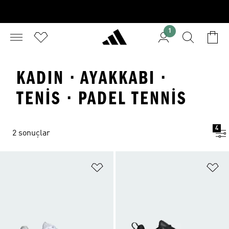
1
KADIN · AYAKKABI ·
TENIS · PADEL TENNIS
4
2 sonuçlar
Favori Listesine Ekle
Fa