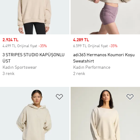
Sale price
2.924 TL
Sale price
4.289 TL
4.499 TL Orijinal fiyat
-35%
Discount
6.599 TL Orijinal fiyat
-35%
Discount
3 STRIPES STUDIO KAPÜŞONLU
adi365 Hermanos Koumori Koşu
ÜST
Sweatshirt
Kadın Sportswear
Kadın Performance
3 renk
2 renk
Favori Listesine Ekle
Fa