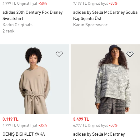
4.999 TL Orijinal fiyat
-50%
Discount
7.199 TL Orijinal fiyat
-35%
Discount
adidas 20th Century Fox Disney
adidas by Stella McCartney Scuba
Sweatshirt
Kapüşonlu Üst
Kadın Originals
Kadın Sportswear
2 renk
Favori Listesine Ekle
Fa
Sale price
3.119 TL
Sale price
3.499 TL
4.799 TL Orijinal fiyat
-35%
Discount
6.999 TL Orijinal fiyat
-50%
Discount
GENİŞ BİSİKLET YAKA
adidas by Stella McCartney