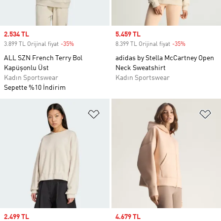
Sale price
2.534 TL
Sale price
5.459 TL
3.899 TL Orijinal fiyat
-35%
Discount
8.399 TL Orijinal fiyat
-35%
Discount
ALL SZN French Terry Bol
adidas by Stella McCartney Open
Kapüşonlu Üst
Neck Sweatshirt
Kadın Sportswear
Kadın Sportswear
Sepette %10 İndirim
Favori Listesine Ekle
Fa
Sale price
2.499 TL
Sale price
4.679 TL