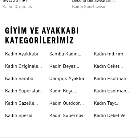
SWEATSHIRT
Desenli Bol Sweatshirt
Kadın Originals
Kadın Sportswear
GIYIM VE AYAKKABI
KATEGORILERIMIZ
Kadın Ayakkabı
Samba Kadın
Kadın Indirim
Ayakkabı
Kadın Originals
Kadin Beyaz
Kadın Ceket
Ayakkabı
Samba
Modelleri
Kadın Samba
Campus Ayakkabı
Kadın Esofman
Ayakkabı
Kadın
Kadın Süperstar
Kadın Koşu
Kadin Esofman
Ayakkabı
Ayakkabısı
Alti
Kadın Gazelle
Kadın Outdoor
Kadın Tayt
Ayakkabı
Ayakkabı
Modelleri
Kadın Spezial
Kadın Supernova
Kadin Ceket Ve
Ayakkabı
Ayakkabı
Mont