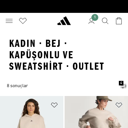
1
KADIN · BEJ ·
KAPÜŞONLU VE
SWEATSHIRT · OUTLET
4
8 sonuçlar
Favori Listesine Ekle
Fa