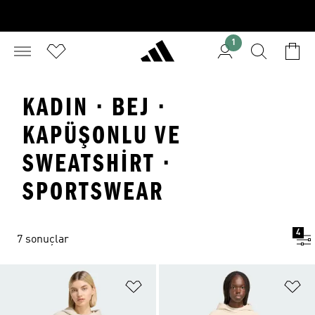
1
KADIN · BEJ ·
KAPÜŞONLU VE
SWEATSHIRT ·
SPORTSWEAR
4
7 sonuçlar
Favori Listesine Ekle
Fa