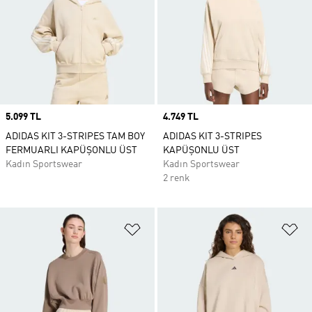
Price
5.099 TL
Price
4.749 TL
ADIDAS KIT 3-STRIPES TAM BOY
ADIDAS KIT 3-STRIPES
FERMUARLI KAPÜŞONLU ÜST
KAPÜŞONLU ÜST
Kadın Sportswear
Kadın Sportswear
2 renk
Favori Listesine Ekle
Fa