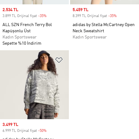
Sale price
2.534 TL
Sale price
5.459 TL
3.899 TL Orijinal fiyat
-35%
Discount
8.399 TL Orijinal fiyat
-35%
Discount
ALL SZN French Terry Bol
adidas by Stella McCartney Open
Kapüşonlu Üst
Neck Sweatshirt
Kadın Sportswear
Kadın Sportswear
Sepette %10 İndirim
Favori Listesine Ekle
Sale price
3.499 TL
6.999 TL Orijinal fiyat
-50%
Discount