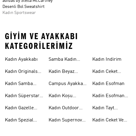
adidas by Stella McCartney
Desenli Bol Sweatshirt
Kadın Sportswear
GIYIM VE AYAKKABI
KATEGORILERIMIZ
Kadın Ayakkabı
Samba Kadın
Kadın Indirim
Ayakkabı
Kadın Originals
Kadin Beyaz
Kadın Ceket
Ayakkabı
Samba
Modelleri
Kadın Samba
Campus Ayakkabı
Kadın Esofman
Ayakkabı
Kadın
Kadın Süperstar
Kadın Koşu
Kadin Esofman
Ayakkabı
Ayakkabısı
Alti
Kadın Gazelle
Kadın Outdoor
Kadın Tayt
Ayakkabı
Ayakkabı
Modelleri
Kadın Spezial
Kadın Supernova
Kadin Ceket Ve
Ayakkabı
Ayakkabı
Mont