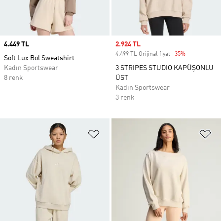
Price
4.449 TL
Sale price
2.924 TL
4.499 TL Orijinal fiyat
-35%
Discount
Soft Lux Bol Sweatshirt
Kadın Sportswear
3 STRIPES STUDIO KAPÜŞONLU
8 renk
ÜST
Kadın Sportswear
3 renk
Favori Listesine Ekle
Fa