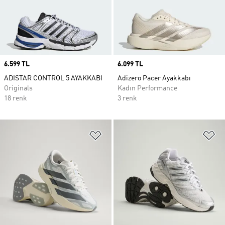
Price
6.599 TL
Price
6.099 TL
ADISTAR CONTROL 5 AYAKKABI
Adizero Pacer Ayakkabı
Originals
Kadın Performance
18 renk
3 renk
Favori Listesine Ekle
Fa