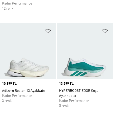
Kadın Performance
12 renk
Favori Listesine Ekle
Fa
Price
10.899 TL
Price
13.599 TL
Adizero Boston 13 Ayakkabı
HYPERBOOST EDGE Koşu
Kadın Performance
Ayakkabısı
3 renk
Kadın Performance
5 renk