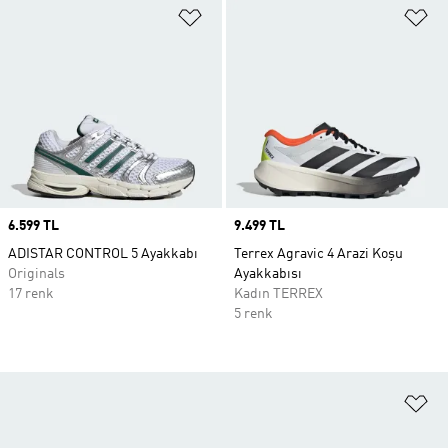
Favori Listesine Ekle
Fa
Price
6.599 TL
Price
9.499 TL
ADISTAR CONTROL 5 Ayakkabı
Terrex Agravic 4 Arazi Koşu
Originals
Ayakkabısı
17 renk
Kadın TERREX
5 renk
Fa