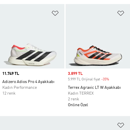
Favori Listesine Ekle
Fa
Price
11.749 TL
Sale price
3.899 TL
5.999 TL Orijinal fiyat
-35%
Discount
Adizero Adios Pro 4 Ayakkabı
Kadın Performance
Terrex Agravic LT W Ayakkabı
12 renk
Kadın TERREX
2 renk
Online Özel
Fa