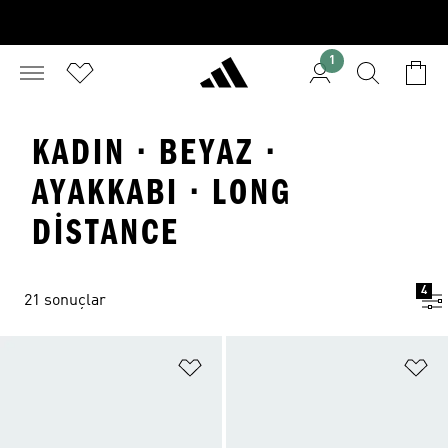
1
KADIN · BEYAZ ·
AYAKKABI · LONG
DISTANCE
4
21 sonuçlar
Favori Listesine Ekle
Fa