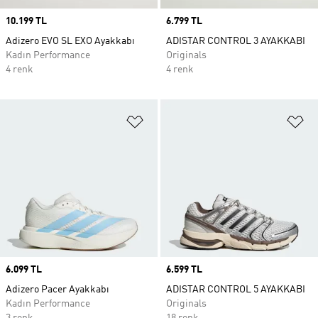
Price
10.199 TL
Price
6.799 TL
Adizero EVO SL EXO Ayakkabı
ADISTAR CONTROL 3 AYAKKABI
Kadın Performance
Originals
4 renk
4 renk
Favori Listesine Ekle
Fa
Price
6.099 TL
Price
6.599 TL
Adizero Pacer Ayakkabı
ADISTAR CONTROL 5 AYAKKABI
Kadın Performance
Originals