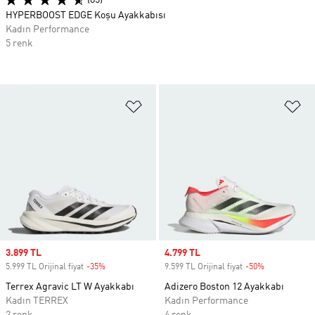
(85)
HYPERBOOST EDGE Koşu Ayakkabısı
Kadın Performance
5 renk
Favori Listesine Ekle
Fa
Sale price
3.899 TL
Sale price
4.799 TL
5.999 TL Orijinal fiyat
-35%
Discount
9.599 TL Orijinal fiyat
-50%
Discount
Terrex Agravic LT W Ayakkabı
Adizero Boston 12 Ayakkabı
Kadın TERREX
Kadın Performance