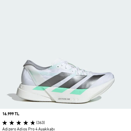
Price
16.999 TL
(363)
Adizero Adios Pro 4 Ayakkabı