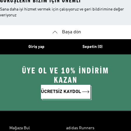
GÖRÜŞLERIN BIZIM IÇIN ÖNEMLI
Sana daha iyi hizmet vermek için çalışıyoruz ve geri bildirimine değer
veriyoruz
Başa dön
Giriş yap
Sepetin (0)
ÜYE OL VE 10% İNDİRİM
KAZAN
ÜCRETSİZ KAYDOL
Mağaza Bul
adidas Runners