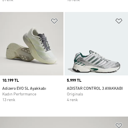
3 renk
18 renk
Favori Listesine Ekle
Fa
Price
10.199 TL
Price
5.999 TL
Adizero EVO SL Ayakkabı
ADISTAR CONTROL 3 AYAKKABI
Kadın Performance
Originals
13 renk
4 renk
Fa