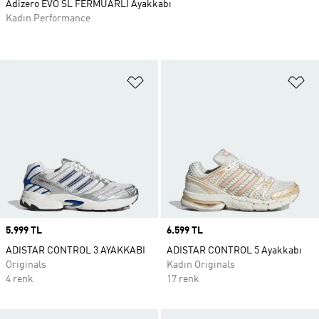
Adizero EVO SL FERMUARLI Ayakkabı
Kadın Performance
Favori Listesine Ekle
Fa
Price
5.999 TL
Price
6.599 TL
ADISTAR CONTROL 3 AYAKKABI
ADISTAR CONTROL 5 Ayakkabı
Originals
Kadın Originals
4 renk
17 renk