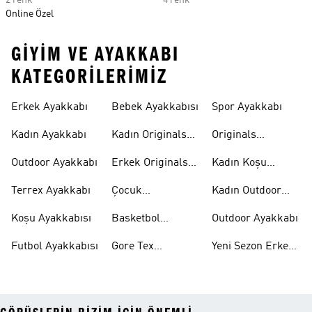
2 renk
4 renk
Online Özel
GIYIM VE AYAKKABI
KATEGORILERIMIZ
Erkek Ayakkabı
Bebek Ayakkabısı
Spor Ayakkabı
Kadın Ayakkabı
Kadın Originals
Originals
Ayakkabı
Ayakkabi
Outdoor Ayakkabı
Erkek Originals
Kadın Koşu
Ayakkabı
Ayakkabısı
Terrex Ayakkabı
Çocuk
Kadın Outdoor
Ayakkabıları
Ayakkabı
Koşu Ayakkabısı
Basketbol
Outdoor Ayakkabı
Ayakkabısı
Futbol Ayakkabısı
Gore Tex
Yeni Sezon Erkek
Ayakkabı
Ayakkabı