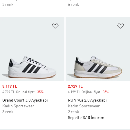
3 renk
6 renk
Favori Listesine Ekle
Fa
Sale price
3.119 TL
Sale price
2.729 TL
4.799 TL Orijinal fiyat
-35%
Discount
4.199 TL Orijinal fiyat
-35%
Discount
Grand Court 3.0 Ayakkabı
RUN 70s 2.0 Ayakkabı
Kadın Sportswear
Kadın Sportswear
3 renk
2 renk
Sepette %10 İndirim