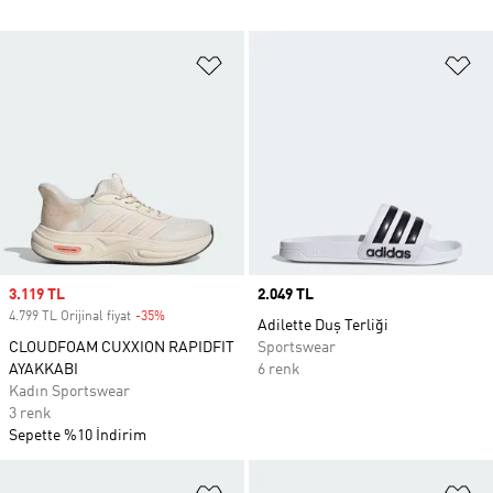
Favori Listesine Ekle
Fa
Sale price
3.119 TL
Price
2.049 TL
4.799 TL Orijinal fiyat
-35%
Discount
Adilette Duş Terliği
CLOUDFOAM CUXXION RAPIDFIT
Sportswear
AYAKKABI
6 renk
Kadın Sportswear
3 renk
Sepette %10 İndirim
Favori Listesine Ekle
Fa