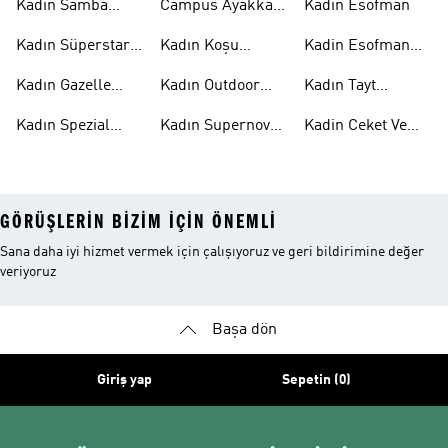
Kadın Samba
Campus Ayakkabı
Kadın Esofman
Ayakkabı
Kadın
Kadın Süperstar
Kadın Koşu
Kadin Esofman
Ayakkabı
Ayakkabısı
Alti
Kadın Gazelle
Kadın Outdoor
Kadın Tayt
Ayakkabı
Ayakkabı
Modelleri
Kadın Spezial
Kadın Supernova
Kadin Ceket Ve
Ayakkabı
Ayakkabı
Mont
GÖRÜŞLERIN BIZIM IÇIN ÖNEMLI
Sana daha iyi hizmet vermek için çalışıyoruz ve geri bildirimine değer
veriyoruz
Başa dön
Giriş yap
Sepetin (0)