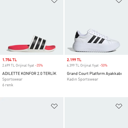
Sale price
1.754 TL
Sale price
2.199 TL
2.699 TL Orijinal fiyat
-35%
Discount
4.399 TL Orijinal fiyat
-50%
Discount
ADILETTE KONFOR 2.0 TERLİK
Grand Court Platform Ayakkabı
Sportswear
Kadın Sportswear
6 renk
Favori Listesine Ekle
Fa