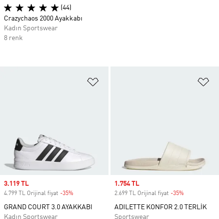
(44)
Crazychaos 2000 Ayakkabı
Kadın Sportswear
8 renk
Favori Listesine Ekle
Fa
Sale price
3.119 TL
Sale price
1.754 TL
4.799 TL Orijinal fiyat
-35%
Discount
2.699 TL Orijinal fiyat
-35%
Discount
GRAND COURT 3.0 AYAKKABI
ADILETTE KONFOR 2.0 TERLİK
Kadın Sportswear
Sportswear