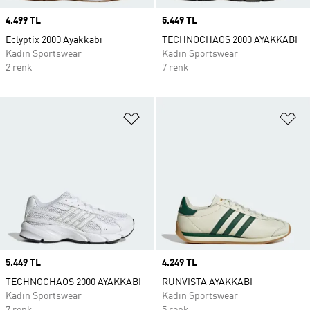
Price
4.499 TL
Price
5.449 TL
Eclyptix 2000 Ayakkabı
TECHNOCHAOS 2000 AYAKKABI
Kadın Sportswear
Kadın Sportswear
2 renk
7 renk
Favori Listesine Ekle
Fa
Price
5.449 TL
Price
4.249 TL
TECHNOCHAOS 2000 AYAKKABI
RUNVISTA AYAKKABI
Kadın Sportswear
Kadın Sportswear