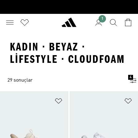
1
KADIN · BEYAZ ·
LIFESTYLE · CLOUDFOAM
4
29 sonuçlar
Favori Listesine Ekle
Fa