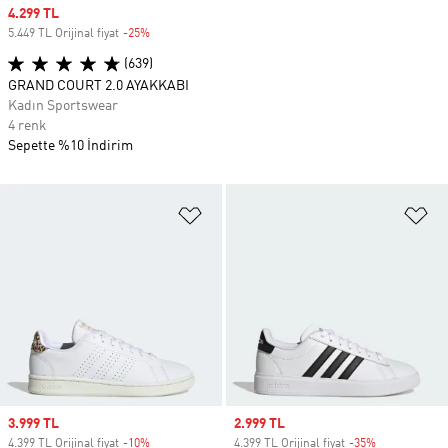
Sale price
4.299 TL
5.449 TL Orijinal fiyat
-25%
Discount
(639)
GRAND COURT 2.0 AYAKKABI
Kadın Sportswear
4 renk
Sepette %10 İndirim
Favori Listesine Ekle
Fa
Sale price
3.999 TL
Sale price
2.999 TL
4.399 TL Orijinal fiyat
-10%
Discount
4.399 TL Orijinal fiyat
-35%
Discount