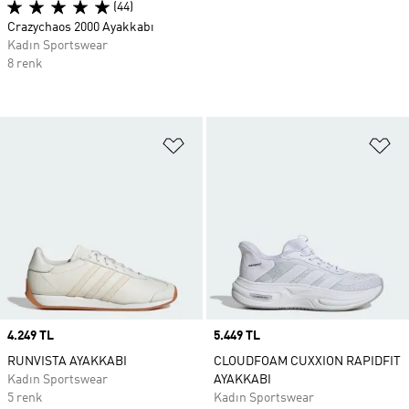
(44)
Crazychaos 2000 Ayakkabı
Kadın Sportswear
8 renk
Favori Listesine Ekle
Fa
Price
4.249 TL
Price
5.449 TL
RUNVISTA AYAKKABI
CLOUDFOAM CUXXION RAPIDFIT
Kadın Sportswear
AYAKKABI
5 renk
Kadın Sportswear