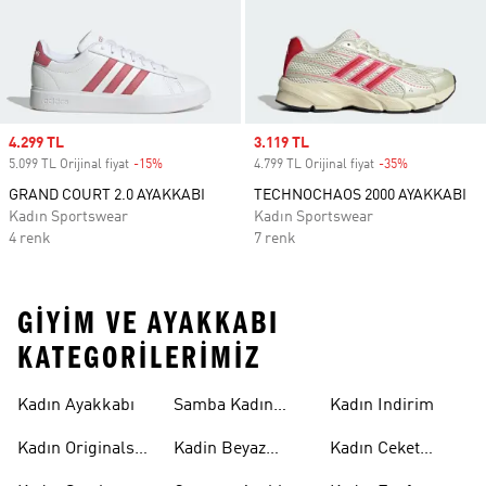
Sale price
4.299 TL
Sale price
3.119 TL
5.099 TL Orijinal fiyat
-15%
Discount
4.799 TL Orijinal fiyat
-35%
Discount
GRAND COURT 2.0 AYAKKABI
TECHNOCHAOS 2000 AYAKKABI
Kadın Sportswear
Kadın Sportswear
4 renk
7 renk
GIYIM VE AYAKKABI
KATEGORILERIMIZ
Kadın Ayakkabı
Samba Kadın
Kadın Indirim
Ayakkabı
Kadın Originals
Kadin Beyaz
Kadın Ceket
Ayakkabı
Samba
Modelleri