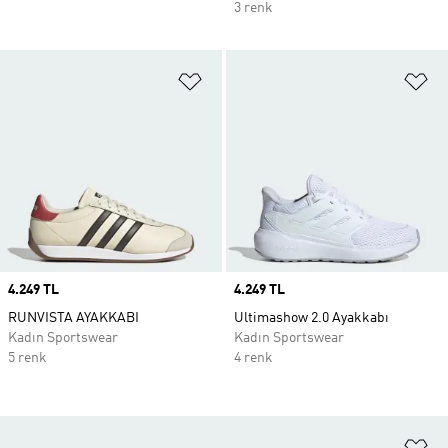
3 renk
Favori Listesine Ekle
Fa
Price
4.249 TL
Price
4.249 TL
RUNVISTA AYAKKABI
Ultimashow 2.0 Ayakkabı
Kadın Sportswear
Kadın Sportswear
5 renk
4 renk
Fa