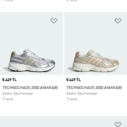
7 renk
5 renk
Favori Listesine Ekle
Fa
Price
5.449 TL
Price
5.449 TL
TECHNOCHAOS 2000 AYAKKABI
TECHNOCHAOS 2000 AYAKKABI
Kadın Sportswear
Kadın Sportswear
7 renk
7 renk
Fa