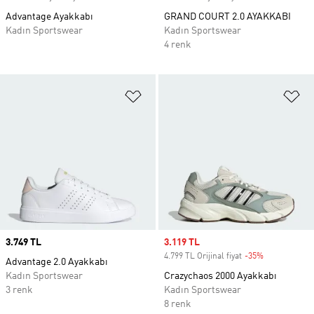
Advantage Ayakkabı
GRAND COURT 2.0 AYAKKABI
Kadın Sportswear
Kadın Sportswear
4 renk
Favori Listesine Ekle
Fa
Price
3.749 TL
Sale price
3.119 TL
4.799 TL Orijinal fiyat
-35%
Discount
Advantage 2.0 Ayakkabı
Kadın Sportswear
Crazychaos 2000 Ayakkabı
3 renk
Kadın Sportswear
8 renk