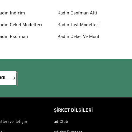
adın Indirim
Kadin Esofman Alti
adın Ceket Modelleri
Kadın Tayt Modelleri
adın Esofman
Kadin Ceket Ve Mont
DOL
ŞİRKET BİLGİLERİ
leri ve İletişim
adiClub