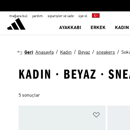
mağaza bul
yardım
siparişler ve iade
üye ol
AYAKKABI
ERKEK
KADIN
Geri
Anasayfa
Kadın
Beyaz
sneakers
Sok
KADIN · BEYAZ · SN
5 sonuçlar
Favori Listesi