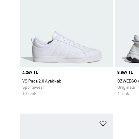
Price
4.249 TL
Price
8.849 TL
VS Pace 2.0 Ayakkabı
OZWEEGO A
Sportswear
Originals
10 renk
4 renk
Favori Listesi