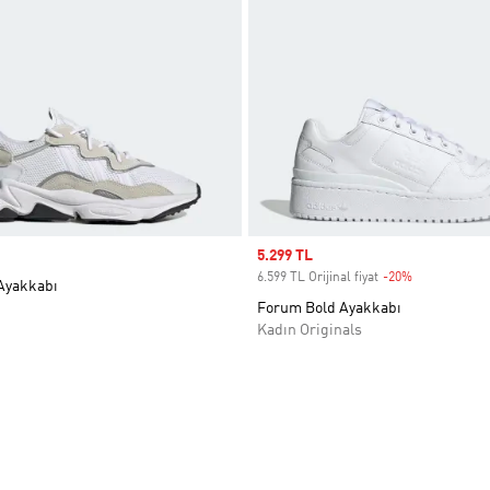
Sale price
5.299 TL
6.599 TL Orijinal fiyat
-20%
Discount
yakkabı
Forum Bold Ayakkabı
Kadın Originals
ne Ekle