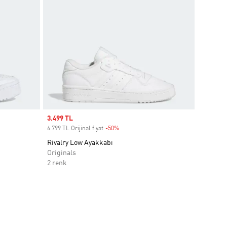
Sale price
3.499 TL
6.799 TL Orijinal fiyat
-50%
Discount
Rivalry Low Ayakkabı
Originals
2 renk