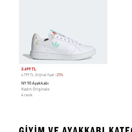
Sale price
3.699 TL
4.799 TL Orijinal fiyat
-25%
Discount
NY 90 Ayakkabı
Kadın Originals
4 renk
GIYIM VE AYAKKABI KAT