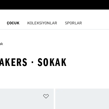
ÇOCUK
KOLEKSİYONLAR
SPORLAR
ak
EAKERS · SOKAK
ne Ekle
Favori Listesine Ekle