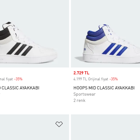
Sale price
2.729 TL
nal fiyat
-35%
Discount
4.199 TL Orijinal fiyat
-35%
Discount
 CLASSIC AYAKKABI
HOOPS MID CLASSIC AYAKKABI
r
Sportswear
2 renk
ne Ekle
Favori Listesine Ekle