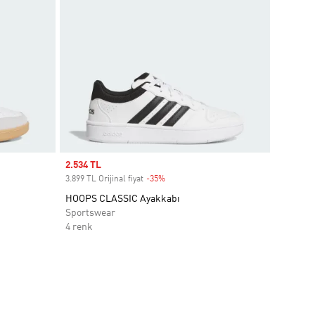
Sale price
2.534 TL
3.899 TL Orijinal fiyat
-35%
Discount
HOOPS CLASSIC Ayakkabı
Sportswear
4 renk