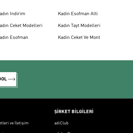
adın Indirim
Kadin Esofman Alti
adın Ceket Modelleri
Kadın Tayt Modelleri
adın Esofman
Kadin Ceket Ve Mont
DOL
ŞİRKET BİLGİLERİ
leri ve İletişim
adiClub