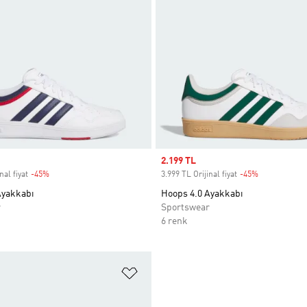
Sale price
2.199 TL
nal fiyat
-45%
Discount
3.999 TL Orijinal fiyat
-45%
Discount
Ayakkabı
Hoops 4.0 Ayakkabı
r
Sportswear
6 renk
ne Ekle
Favori Listesine Ekle