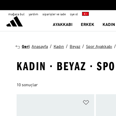
mağaza bul
yardım
siparişler ve iade
üye ol
AYAKKABI
ERKEK
KADIN
Geri
Anasayfa
Kadın
Beyaz
Spor Ayakkabı
KADIN · BEYAZ · SP
10 sonuçlar
Favori Listesi