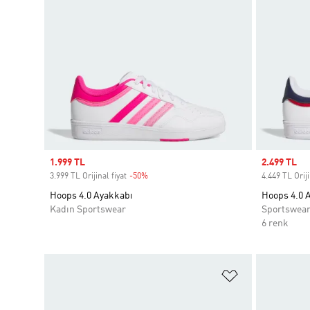
Sale price
1.999 TL
Sale price
2.499 TL
3.999 TL Orijinal fiyat
-50%
Discount
4.449 TL Oriji
Hoops 4.0 Ayakkabı
Hoops 4.0 
Kadın Sportswear
Sportswea
6 renk
Favori Listesi