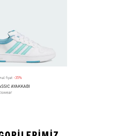
nal fiyat
-35%
Discount
SSIC AYAKKABI
tswear
EGORILERIMIZ