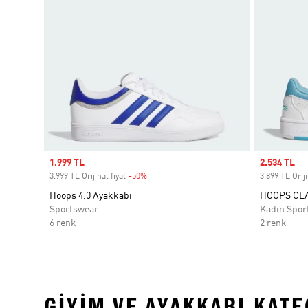
Sale price
1.999 TL
Sale price
2.534 TL
3.999 TL Orijinal fiyat
-50%
Discount
3.899 TL Oriji
Hoops 4.0 Ayakkabı
HOOPS CLA
Sportswear
Kadın Spor
6 renk
2 renk
GIYIM VE AYAKKABI KAT