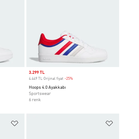
Sale price
3.299 TL
4.449 TL Orijinal fiyat
-25%
Discount
Hoops 4.0 Ayakkabı
Sportswear
6 renk
Favori Listesine Ekle
Favori List