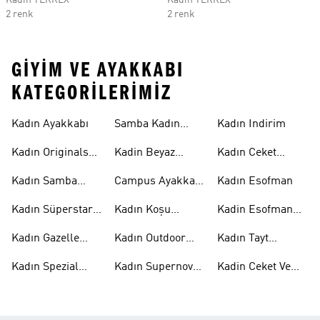
Kadın TERREX
Kadın TERREX
2 renk
2 renk
GIYIM VE AYAKKABI
KATEGORILERIMIZ
Kadın Ayakkabı
Samba Kadın
Kadın Indirim
Ayakkabı
Kadın Originals
Kadin Beyaz
Kadın Ceket
Ayakkabı
Samba
Modelleri
Kadın Samba
Campus Ayakkabı
Kadın Esofman
Ayakkabı
Kadın
Kadın Süperstar
Kadın Koşu
Kadin Esofman
Ayakkabı
Ayakkabısı
Alti
Kadın Gazelle
Kadın Outdoor
Kadın Tayt
Ayakkabı
Ayakkabı
Modelleri
Kadın Spezial
Kadın Supernova
Kadin Ceket Ve
Ayakkabı
Ayakkabı
Mont