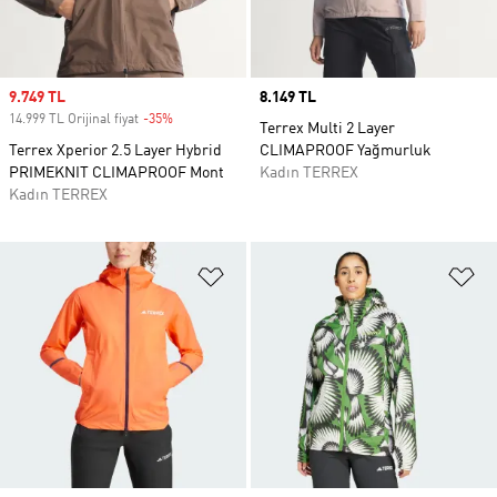
Sale price
9.749 TL
Price
8.149 TL
14.999 TL Orijinal fiyat
-35%
Discount
Terrex Multi 2 Layer
Terrex Xperior 2.5 Layer Hybrid
CLIMAPROOF Yağmurluk
PRIMEKNIT CLIMAPROOF Mont
Kadın TERREX
Kadın TERREX
Favori Listesine Ekle
Fa