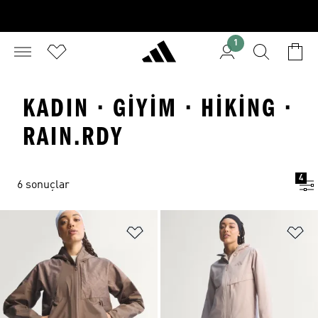
1
KADIN · GIYIM · HIKING ·
RAIN.RDY
4
6 sonuçlar
Favori Listesine Ekle
Fa