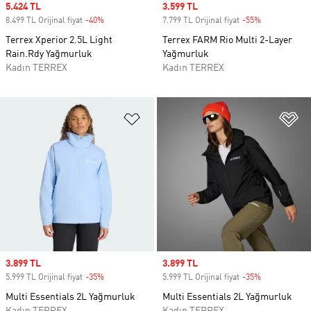
Sale price
5.424 TL
Sale price
3.599 TL
8.499 TL Orijinal fiyat
-40%
Discount
7.799 TL Orijinal fiyat
-55%
Discount
Terrex Xperior 2.5L Light
Terrex FARM Rio Multi 2-Layer
Rain.Rdy Yağmurluk
Yağmurluk
Kadın TERREX
Kadın TERREX
Favori Listesine Ekle
Fa
Sale price
3.899 TL
Sale price
3.899 TL
5.999 TL Orijinal fiyat
-35%
Discount
5.999 TL Orijinal fiyat
-35%
Discount
Multi Essentials 2L Yağmurluk
Multi Essentials 2L Yağmurluk