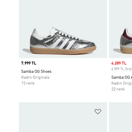
Price
7.999 TL
Sale price
4.289 TL
6.599 TL Oriji
Samba OG Shoes
Kadın Originals
Samba OG 
15 renk
Kadın Origi
22 renk
Favori Listesi