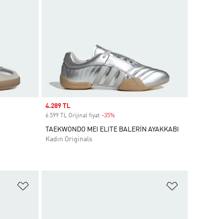
Sale price
4.289 TL
6.599 TL Orijinal fiyat
-35%
Discount
TAEKWONDO MEI ELITE BALERİN AYAKKABI
Kadın Originals
Favori Listesine Ekle
Favori List