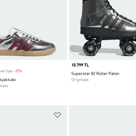
Price
10.799 TL
nal fiyat
-35%
Discount
Superstar 82 Roller Paten
Ayakkabı
Originals
nals
ne Ekle
Favori Listesine Ekle