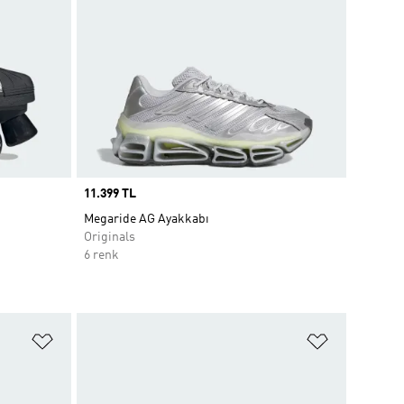
Price
11.399 TL
Megaride AG Ayakkabı
Originals
6 renk
Favori Listesine Ekle
Favori List