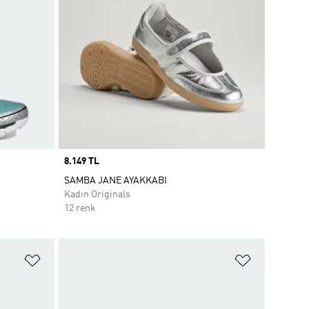
Price
8.149 TL
SAMBA JANE AYAKKABI
Kadın Originals
12 renk
Favori Listesine Ekle
Favori List