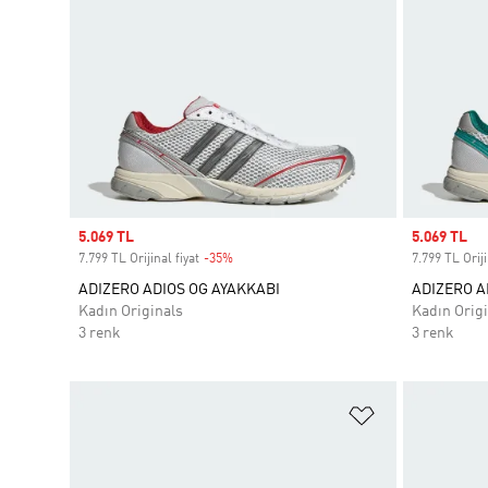
Sale price
5.069 TL
Sale price
5.069 TL
7.799 TL Orijinal fiyat
-35%
Discount
7.799 TL Oriji
ADIZERO ADIOS OG AYAKKABI
ADIZERO A
Kadın Originals
Kadın Origi
3 renk
3 renk
Favori Listesi