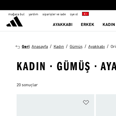
mağaza bul
yardım
siparişler ve iade
üye ol
AYAKKABI
ERKEK
KADIN
Geri
Anasayfa
Kadın
Gümüş
Ayakkabı
Or
KADIN · GÜMÜŞ · AY
20 sonuçlar
Favori Listesi