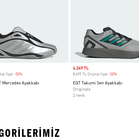
Sale price
4.249 TL
nal fiyat
-50%
Discount
8.499 TL Orijinal fiyat
-50%
Discount
T Mercedes Ayakkabı
EQT Takumi Sen Ayakkabı
Originals
2 renk
EGORILERIMIZ