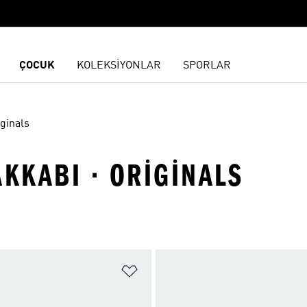
ÇOCUK
KOLEKSİYONLAR
SPORLAR
iginals
AKKABI · ORIGINALS
ne Ekle
Favori Listesine Ekle