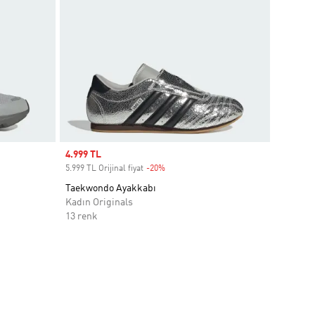
Sale price
4.999 TL
5.999 TL Orijinal fiyat
-20%
Discount
Taekwondo Ayakkabı
Kadın Originals
13 renk