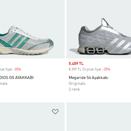
Sale price
5.459 TL
nal fiyat
-35%
Discount
8.399 TL Orijinal fiyat
-35%
Discount
DIOS OG AYAKKABI
Megaride S4 Ayakkabı
nals
Originals
2 renk
ne Ekle
Favori Listesine Ekle