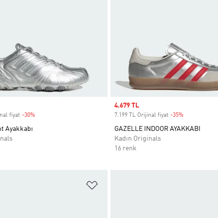
Sale price
4.679 TL
nal fiyat
-30%
Discount
7.199 TL Orijinal fiyat
-35%
Discount
nt Ayakkabı
GAZELLE INDOOR AYAKKABI
nals
Kadın Originals
16 renk
ne Ekle
Favori Listesine Ekle