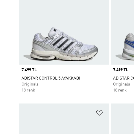
Price
7.499 TL
Price
7.499 TL
ADISTAR CONTROL 5 AYAKKABI
ADISTAR C
Originals
Originals
18 renk
18 renk
Favori Listesi