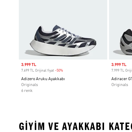
Sale price
3.999 TL
Sale price
3.999 TL
7.699 TL Orijinal fiyat
-50%
Discount
7.999 TL Oriji
Adizero Aruku Ayakkabı
Adiracer G
Originals
Originals
6 renk
GIYIM VE AYAKKABI KAT