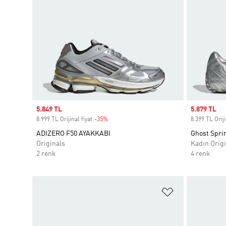
Sale price
5.849 TL
Sale price
5.879 TL
8.999 TL Orijinal fiyat
-35%
Discount
8.399 TL Oriji
ADIZERO F50 AYAKKABI
Ghost Spri
Originals
Kadın Origi
2 renk
4 renk
Favori Listesi