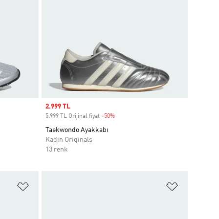
Sale price
2.999 TL
5.999 TL Orijinal fiyat
-50%
Discount
Taekwondo Ayakkabı
Kadın Originals
13 renk
Favori Listesine Ekle
Favori List