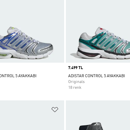
Price
7.499 TL
ONTROL 5 AYAKKABI
ADISTAR CONTROL 5 AYAKKABI
Originals
18 renk
ne Ekle
Favori Listesine Ekle