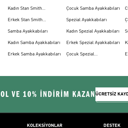
Kadın Stan Smith
Çocuk Samba Ayakkabıları
C
Ayakkabıları
Erkek Stan Smith
Spezial Ayakkabıları
Ç
Ayakkabıları
A
Samba Ayakkabıları
Kadın Spezial Ayakkabıları
S
Kadın Samba Ayakkabıları
Erkek Spezial Ayakkabıları
K
A
Erkek Samba Ayakkabıları
Çocuk Spezial
E
Ayakkabıları
A
 OL VE 10% İNDİRİM KAZAN
ÜCRETSİZ KAY
KOLEKSİYONLAR
DESTEK