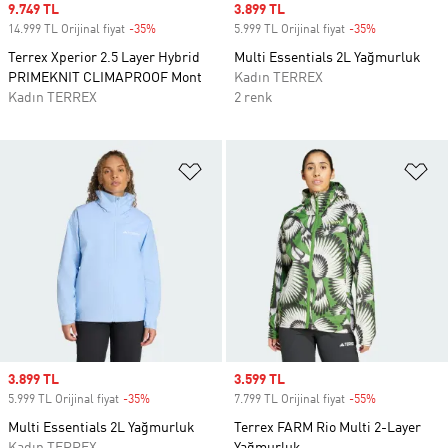
Sale price
9.749 TL
Sale price
3.899 TL
14.999 TL Orijinal fiyat
-35%
Discount
5.999 TL Orijinal fiyat
-35%
Discount
Terrex Xperior 2.5 Layer Hybrid
Multi Essentials 2L Yağmurluk
PRIMEKNIT CLIMAPROOF Mont
Kadın TERREX
Kadın TERREX
2 renk
Favori Listesine Ekle
Fa
Sale price
3.899 TL
Sale price
3.599 TL
5.999 TL Orijinal fiyat
-35%
Discount
7.799 TL Orijinal fiyat
-55%
Discount
Multi Essentials 2L Yağmurluk
Terrex FARM Rio Multi 2-Layer