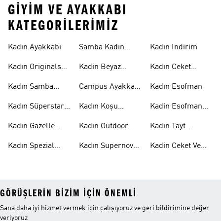
GIYIM VE AYAKKABI
KATEGORILERIMIZ
Kadın Ayakkabı
Samba Kadın
Kadın Indirim
Ayakkabı
Kadın Originals
Kadin Beyaz
Kadın Ceket
Ayakkabı
Samba
Modelleri
Kadın Samba
Campus Ayakkabı
Kadın Esofman
Ayakkabı
Kadın
Kadın Süperstar
Kadın Koşu
Kadin Esofman
Ayakkabı
Ayakkabısı
Alti
Kadın Gazelle
Kadın Outdoor
Kadın Tayt
Ayakkabı
Ayakkabı
Modelleri
Kadın Spezial
Kadın Supernova
Kadin Ceket Ve
Ayakkabı
Ayakkabı
Mont
GÖRÜŞLERIN BIZIM IÇIN ÖNEMLI
Sana daha iyi hizmet vermek için çalışıyoruz ve geri bildirimine değer
veriyoruz