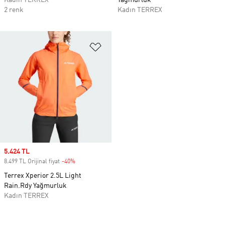
Kadın TERREX
Yağmurluk
2 renk
Kadın TERREX
Favori Listesine Ekle
Sale price
5.424 TL
8.499 TL Orijinal fiyat
-40%
Discount
Terrex Xperior 2.5L Light
Rain.Rdy Yağmurluk
Kadın TERREX