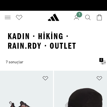
1
KADIN · HIKING ·
RAIN.RDY · OUTLET
4
7 sonuçlar
Favori Listesine Ekle
Fa