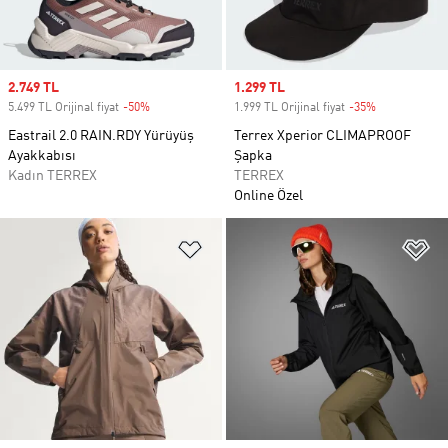
Sale price
2.749 TL
Sale price
1.299 TL
5.499 TL Orijinal fiyat
-50%
Discount
1.999 TL Orijinal fiyat
-35%
Discount
Eastrail 2.0 RAIN.RDY Yürüyüş
Terrex Xperior CLIMAPROOF
Ayakkabısı
Şapka
Kadın TERREX
TERREX
Online Özel
Favori Listesine Ekle
Fa