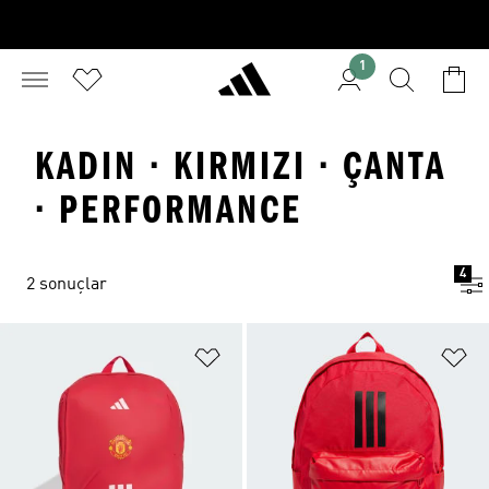
1
KADIN · KIRMIZI · ÇANTA
· PERFORMANCE
4
2 sonuçlar
Favori Listesine Ekle
Fa