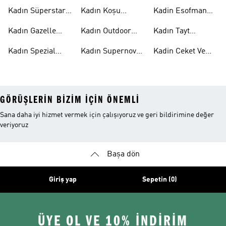
Ayakkabı
Kadın
Kadın Süperstar
Kadın Koşu
Kadin Esofman
Ayakkabı
Ayakkabısı
Alti
Kadın Gazelle
Kadın Outdoor
Kadın Tayt
Ayakkabı
Ayakkabı
Modelleri
Kadın Spezial
Kadın Supernova
Kadin Ceket Ve
Ayakkabı
Ayakkabı
Mont
GÖRÜŞLERIN BIZIM IÇIN ÖNEMLI
Sana daha iyi hizmet vermek için çalışıyoruz ve geri bildirimine değer
veriyoruz
Başa dön
Giriş yap
Sepetin (0)
ÜYE OL VE 10% İNDİRİM