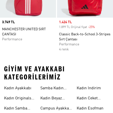
Price
3.749 TL
Sale price
1.424 TL
1.899 TL Orijinal fiyat
-25%
Discount
MANCHESTER UNITED SIRT
ÇANTASI
Classic Back-to-School 3-Stripes
Performance
Sırt Çantası
Performance
4 renk
GIYIM VE AYAKKABI
KATEGORILERIMIZ
Kadın Ayakkabı
Samba Kadın
Kadın Indirim
Ayakkabı
Kadın Originals
Kadin Beyaz
Kadın Ceket
Ayakkabı
Samba
Modelleri
Kadın Samba
Campus Ayakkabı
Kadın Esofman