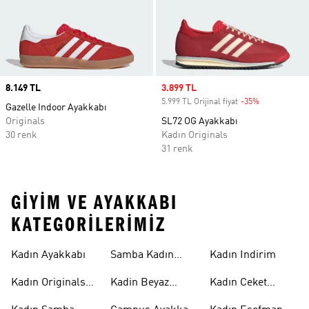
Price
8.149 TL
Sale price
3.899 TL
5.999 TL Orijinal fiyat
-35%
Discount
Gazelle Indoor Ayakkabı
Originals
SL72 OG Ayakkabı
30 renk
Kadın Originals
31 renk
GIYIM VE AYAKKABI
KATEGORILERIMIZ
Kadın Ayakkabı
Samba Kadın
Kadın Indirim
Ayakkabı
Kadın Originals
Kadin Beyaz
Kadın Ceket
Ayakkabı
Samba
Modelleri