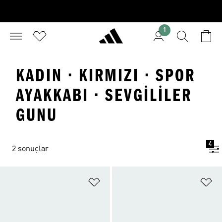
1
KADIN · KIRMIZI · SPOR
AYAKKABI · SEVGILILER
GUNU
4
2 sonuçlar
Favori Listesine Ekle
Fa