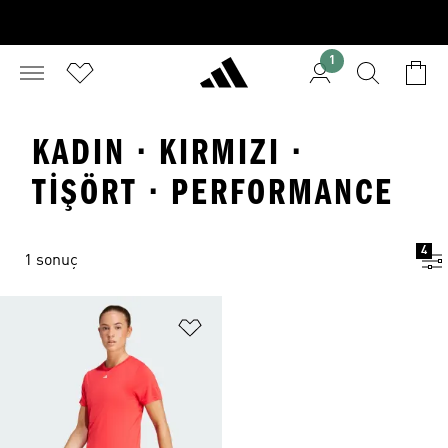
1
KADIN · KIRMIZI ·
TIŞÖRT · PERFORMANCE
4
1 sonuç
Favori Listesine Ekle