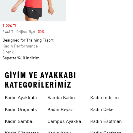
Sale price
1.224 TL
2.449 TL Orijinal fiyat
-50%
Discount
Designed for Training Tişört
Kadın Performance
3 renk
Sepette %10 İndirim
GIYIM VE AYAKKABI
KATEGORILERIMIZ
Kadın Ayakkabı
Samba Kadın
Kadın Indirim
Ayakkabı
Kadın Originals
Kadin Beyaz
Kadın Ceket
Ayakkabı
Samba
Modelleri
Kadın Samba
Campus Ayakkabı
Kadın Esofman
Ayakkabı
Kadın