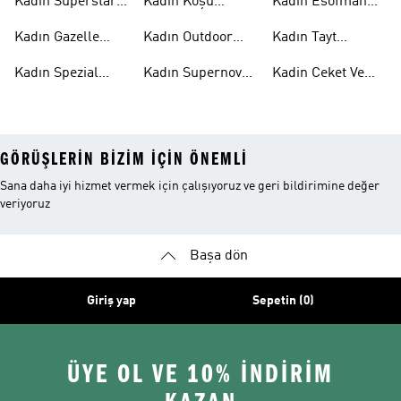
Kadın Süperstar
Kadın Koşu
Kadin Esofman
Ayakkabı
Ayakkabısı
Alti
Kadın Gazelle
Kadın Outdoor
Kadın Tayt
Ayakkabı
Ayakkabı
Modelleri
Kadın Spezial
Kadın Supernova
Kadin Ceket Ve
Ayakkabı
Ayakkabı
Mont
GÖRÜŞLERIN BIZIM IÇIN ÖNEMLI
Sana daha iyi hizmet vermek için çalışıyoruz ve geri bildirimine değer
veriyoruz
Başa dön
Giriş yap
Sepetin (0)
ÜYE OL VE 10% İNDİRİM