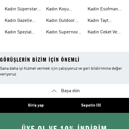
Ayakkabı
Kadın
Kadın Süperstar
Kadın Koşu
Kadin Esofman
Ayakkabı
Ayakkabısı
Alti
Kadın Gazelle
Kadın Outdoor
Kadın Tayt
Ayakkabı
Ayakkabı
Modelleri
Kadın Spezial
Kadın Supernova
Kadin Ceket Ve
Ayakkabı
Ayakkabı
Mont
GÖRÜŞLERIN BIZIM IÇIN ÖNEMLI
Sana daha iyi hizmet vermek için çalışıyoruz ve geri bildirimine değer
veriyoruz
Başa dön
Giriş yap
Sepetin (0)