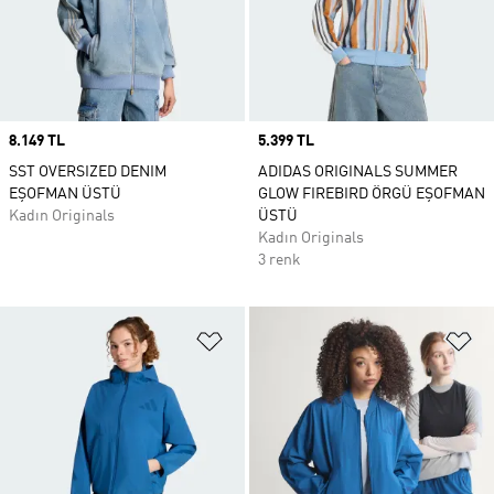
Price
8.149 TL
Price
5.399 TL
SST OVERSIZED DENIM
ADIDAS ORIGINALS SUMMER
EŞOFMAN ÜSTÜ
GLOW FIREBIRD ÖRGÜ EŞOFMAN
Kadın Originals
ÜSTÜ
Kadın Originals
3 renk
Favori Listesine Ekle
Fa