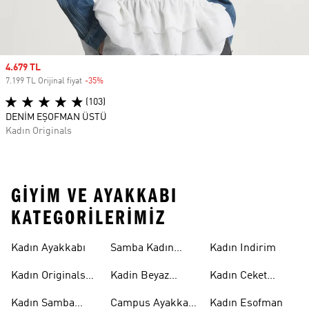
Sale price
4.679 TL
7.199 TL Orijinal fiyat
-35%
Discount
(103)
DENİM EŞOFMAN ÜSTÜ
Kadın Originals
GIYIM VE AYAKKABI
KATEGORILERIMIZ
Kadın Ayakkabı
Samba Kadın
Kadın Indirim
Ayakkabı
Kadın Originals
Kadin Beyaz
Kadın Ceket
Ayakkabı
Samba
Modelleri
Kadın Samba
Campus Ayakkabı
Kadın Esofman