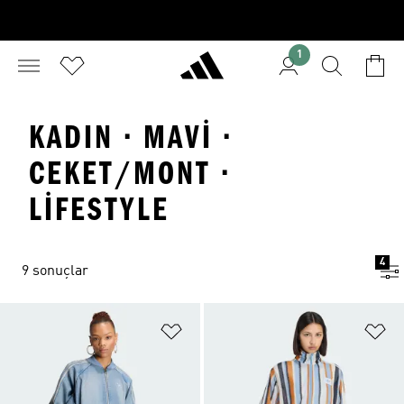
1
KADIN · MAVI ·
CEKET/MONT ·
LIFESTYLE
4
9 sonuçlar
Favori Listesine Ekle
Fa