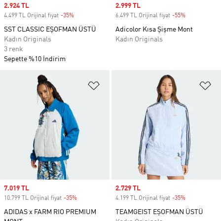
Sale price
2.924 TL
Sale price
2.999 TL
4.499 TL Orijinal fiyat
-35%
Discount
6.499 TL Orijinal fiyat
-55%
Discount
SST CLASSIC EŞOFMAN ÜSTÜ
Adicolor Kısa Şişme Mont
Kadın Originals
Kadın Originals
3 renk
Sepette %10 İndirim
Favori Listesine Ekle
Fa
Sale price
7.019 TL
Sale price
2.729 TL
10.799 TL Orijinal fiyat
-35%
Discount
4.199 TL Orijinal fiyat
-35%
Discount
ADIDAS x FARM RIO PREMIUM
TEAMGEIST EŞOFMAN ÜSTÜ