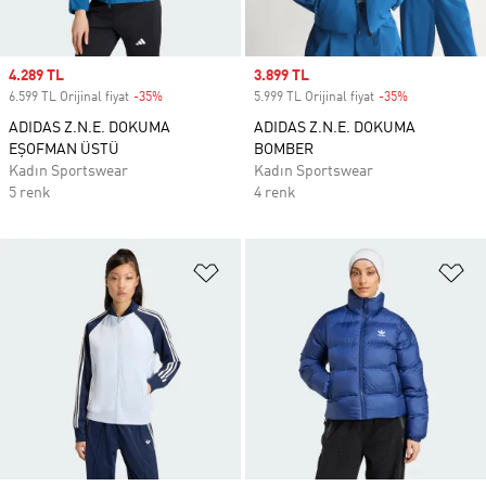
Sale price
4.289 TL
Sale price
3.899 TL
6.599 TL Orijinal fiyat
-35%
Discount
5.999 TL Orijinal fiyat
-35%
Discount
ADIDAS Z.N.E. DOKUMA
ADIDAS Z.N.E. DOKUMA
EŞOFMAN ÜSTÜ
BOMBER
Kadın Sportswear
Kadın Sportswear
5 renk
4 renk
Favori Listesine Ekle
Fa