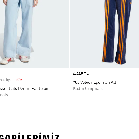
Price
4.249 TL
nal fiyat
-50%
Discount
70s Velour Eşofman Altı
sentials Denim Pantolon
Kadın Originals
nals
EGORILERIMIZ