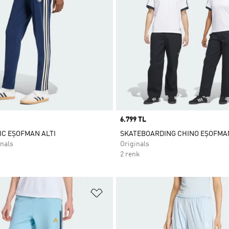
Price
6.799 TL
IC EŞOFMAN ALTI
SKATEBOARDING CHINO EŞOFMAN
nals
Originals
2 renk
ne Ekle
Favori Listesine Ekle