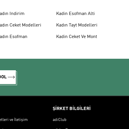
adın Indirim
Kadin Esofman Alti
adın Ceket Modelleri
Kadın Tayt Modelleri
adın Esofman
Kadin Ceket Ve Mont
DOL
ŞİRKET BİLGİLERİ
leri ve İletişim
adiClub