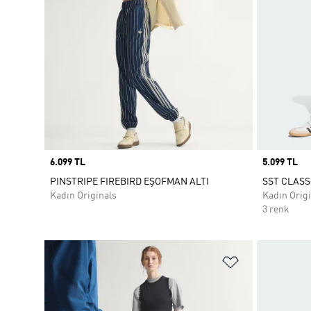
Price
6.099 TL
Price
5.099 TL
PINSTRIPE FIREBIRD EŞOFMAN ALTI
SST CLASS
Kadın Originals
Kadın Origi
3 renk
Favori Listesi