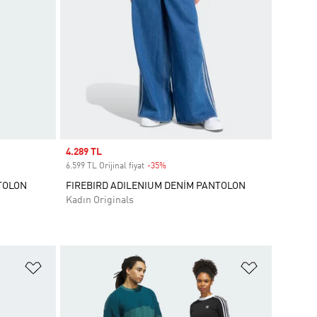
Sale price
4.289 TL
6.599 TL Orijinal fiyat
-35%
Discount
TOLON
FIREBIRD ADILENIUM DENİM PANTOLON
Kadın Originals
Favori Listesine Ekle
Favori List