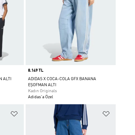
Price
8.149 TL
 ALTI
ADIDAS X COCA-COLA GFX BANANA
EŞOFMAN ALTI
Kadın Originals
Adidas'a Özel
Favori Listesine Ekle
Favori List