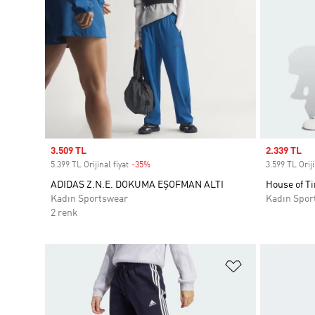
Sale price
3.509 TL
Sale price
2.339 TL
5.399 TL Orijinal fiyat
-35%
Discount
3.599 TL Oriji
ADIDAS Z.N.E. DOKUMA EŞOFMAN ALTI
House of Ti
Kadın Sportswear
Kadın Spor
2 renk
Favori Listesi