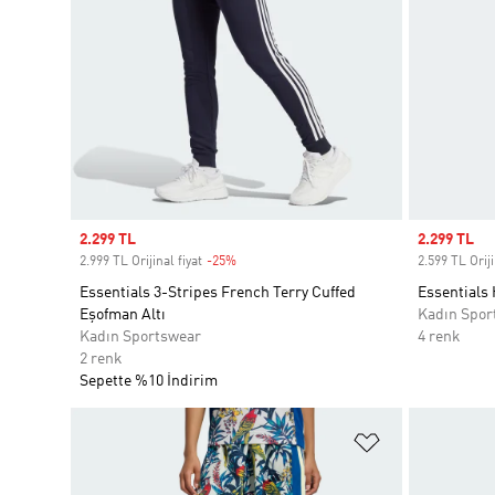
Sale price
2.299 TL
Sale price
2.299 TL
2.999 TL Orijinal fiyat
-25%
Discount
2.599 TL Oriji
Essentials 3-Stripes French Terry Cuffed
Essentials
Eşofman Altı
Kadın Spor
Kadın Sportswear
4 renk
2 renk
Sepette %10 İndirim
Favori Listesi