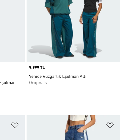
Price
9.999 TL
Venice Rüzgarlık Eşofman Altı
 Eşofman
Originals
Favori Listesine Ekle
Favori List