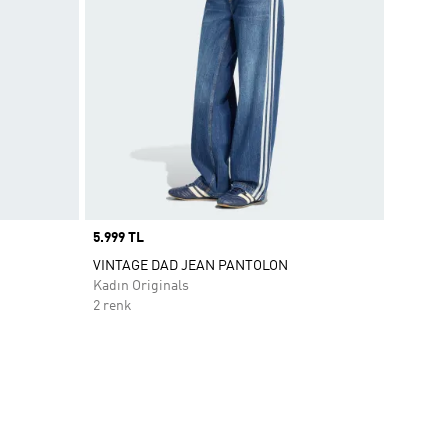
Price
5.999 TL
VINTAGE DAD JEAN PANTOLON
Kadın Originals
2 renk