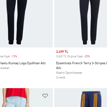
Sale price
2.499 TL
nal fiyat
-15%
Discount
3.249 TL Orijinal fiyat
-25%
Discount
 Havlu Kumaş Logo Eşofman Altı
Essentials French Terry 3-Stripes
tswear
Altı
Kadın Sportswear
3 renk
ne Ekle
Favori Listesine Ekle