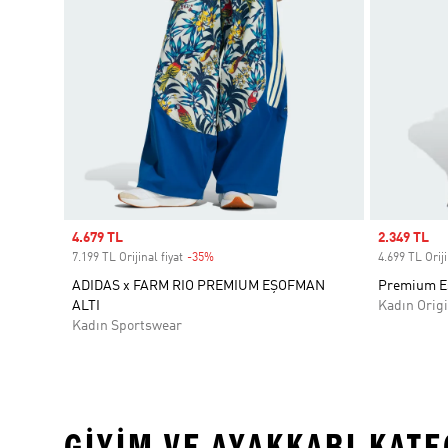
Sale price
4.679 TL
Sale price
2.349 TL
7.199 TL Orijinal fiyat
-35%
Discount
4.699 TL Oriji
ADIDAS x FARM RIO PREMIUM EŞOFMAN
Premium Es
ALTI
Kadın Origi
Kadın Sportswear
GIYIM VE AYAKKABI KAT