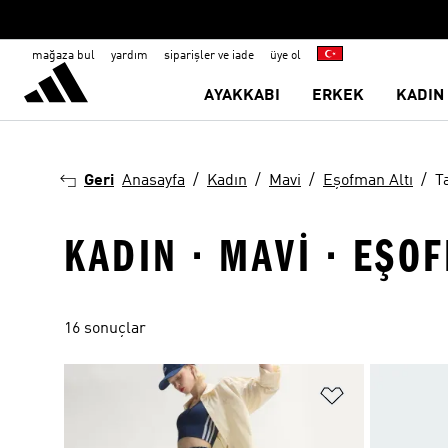
mağaza bul
yardım
siparişler ve iade
üye ol
AYAKKABI
ERKEK
KADIN
Geri
Anasayfa
Kadın
Mavi
Eşofman Altı
T
KADIN · MAVI · EŞOF
16 sonuçlar
Favori Listesi