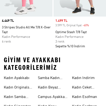
Price
4.449 TL
Sale price
1.499 TL
3.599 TL Orijinal fiyat
-60%
Discount
3 Stripes Studio All Me 7/8 X-Over
Tayt
Optime Stash 7/8 Tayt
Kadın Performance
Kadın Performance
6 renk
3 renk
Sepette %10 İndirim
GIYIM VE AYAKKABI
KATEGORILERIMIZ
Kadın Ayakkabı
Samba Kadın
Kadın Indirim
Ayakkabı
Kadın Originals
Kadin Beyaz
Kadın Ceket
Ayakkabı
Samba
Modelleri
Kadın Samba
Campus Ayakkabı
Kadın Esofman
Ayakkabı
Kadın