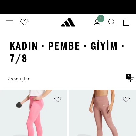
1
KADIN · PEMBE · GIYIM ·
7/8
4
2 sonuçlar
Favori Listesine Ekle
Fa