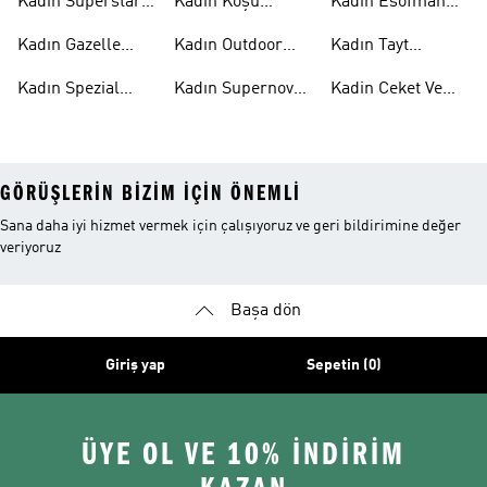
Kadın Süperstar
Kadın Koşu
Kadin Esofman
Ayakkabı
Ayakkabısı
Alti
Kadın Gazelle
Kadın Outdoor
Kadın Tayt
Ayakkabı
Ayakkabı
Modelleri
Kadın Spezial
Kadın Supernova
Kadin Ceket Ve
Ayakkabı
Ayakkabı
Mont
GÖRÜŞLERIN BIZIM IÇIN ÖNEMLI
Sana daha iyi hizmet vermek için çalışıyoruz ve geri bildirimine değer
veriyoruz
Başa dön
Giriş yap
Sepetin (0)
ÜYE OL VE 10% İNDİRİM