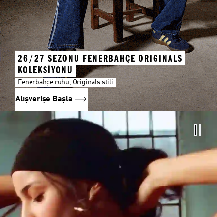
26/27 SEZONU FENERBAHÇE ORIGINALS
KOLEKSİYONU
Fenerbahçe ruhu, Originals stili
Alışverişe Başla