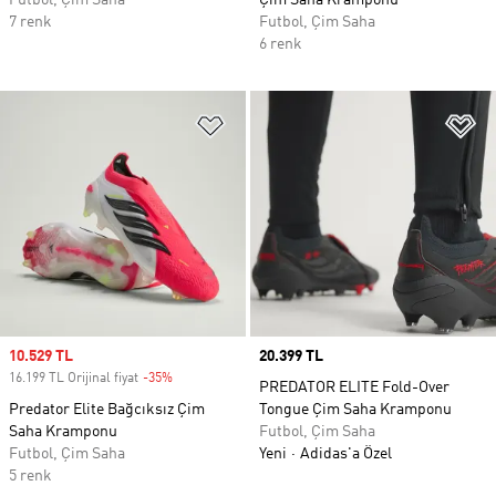
Futbol, Çim Saha
Çim Saha Kramponu
7 renk
Futbol, Çim Saha
6 renk
Favori Listesine Ekle
Fa
Sale price
10.529 TL
Price
20.399 TL
16.199 TL Orijinal fiyat
-35%
Discount
PREDATOR ELITE Fold-Over
Predator Elite Bağcıksız Çim
Tongue Çim Saha Kramponu
Saha Kramponu
Futbol, Çim Saha
Futbol, Çim Saha
Yeni
Adidas'a Özel
5 renk