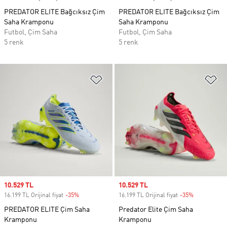
PREDATOR ELITE Bağcıksız Çim
PREDATOR ELITE Bağcıksız Çim
Saha Kramponu
Saha Kramponu
Futbol, Çim Saha
Futbol, Çim Saha
5 renk
5 renk
Favori Listesine Ekle
Fa
Sale price
10.529 TL
Sale price
10.529 TL
16.199 TL Orijinal fiyat
-35%
Discount
16.199 TL Orijinal fiyat
-35%
Discount
PREDATOR ELITE Çim Saha
Predator Elite Çim Saha
Kramponu
Kramponu