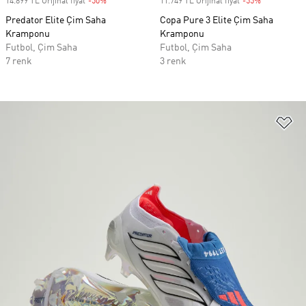
14.899 TL Orijinal fiyat
-50%
Discount
11.749 TL Orijinal fiyat
-55%
Discount
Predator Elite Çim Saha
Copa Pure 3 Elite Çim Saha
Kramponu
Kramponu
Futbol, Çim Saha
Futbol, Çim Saha
7 renk
3 renk
Fa