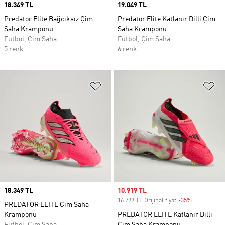
Price
18.349 TL
Price
19.049 TL
Predator Elite Bağcıksız Çim
Predator Elite Katlanır Dilli Çim
Saha Kramponu
Saha Kramponu
Futbol, Çim Saha
Futbol, Çim Saha
5 renk
6 renk
Favori Listesine Ekle
Fa
Price
18.349 TL
Sale price
10.919 TL
16.799 TL Orijinal fiyat
-35%
Discount
PREDATOR ELITE Çim Saha
Kramponu
PREDATOR ELITE Katlanır Dilli