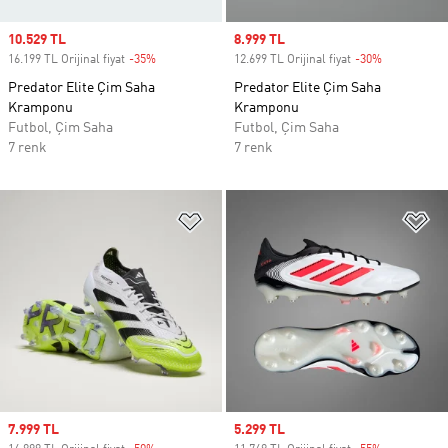
Sale price
10.529 TL
Sale price
8.999 TL
16.199 TL Orijinal fiyat
-35%
Discount
12.699 TL Orijinal fiyat
-30%
Discount
Predator Elite Çim Saha
Predator Elite Çim Saha
Kramponu
Kramponu
Futbol, Çim Saha
Futbol, Çim Saha
7 renk
7 renk
Favori Listesine Ekle
Fa
Sale price
7.999 TL
Sale price
5.299 TL