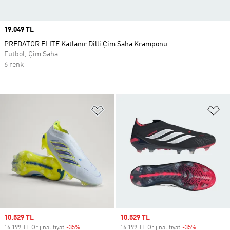
Price
19.049 TL
PREDATOR ELITE Katlanır Dilli Çim Saha Kramponu
Futbol, Çim Saha
6 renk
Favori Listesine Ekle
Fa
Sale price
10.529 TL
Sale price
10.529 TL
16.199 TL Orijinal fiyat
-35%
Discount
16.199 TL Orijinal fiyat
-35%
Discount