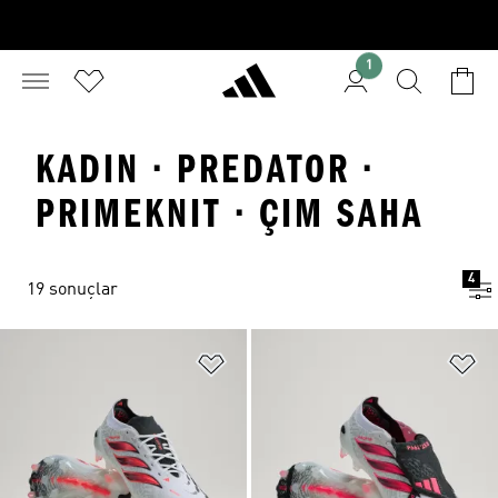
1
KADIN · PREDATOR ·
PRIMEKNIT · ÇIM SAHA
4
19 sonuçlar
Favori Listesine Ekle
Fa