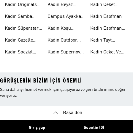
Ayakkabı
Kadın Originals
Kadin Beyaz
Kadın Ceket
Ayakkabı
Samba
Modelleri
Kadın Samba
Campus Ayakkabı
Kadın Esofman
Ayakkabı
Kadın
Kadın Süperstar
Kadın Koşu
Kadin Esofman
Ayakkabı
Ayakkabısı
Alti
Kadın Gazelle
Kadın Outdoor
Kadın Tayt
Ayakkabı
Ayakkabı
Modelleri
Kadın Spezial
Kadın Supernova
Kadin Ceket Ve
Ayakkabı
Ayakkabı
Mont
GÖRÜŞLERIN BIZIM IÇIN ÖNEMLI
Sana daha iyi hizmet vermek için çalışıyoruz ve geri bildirimine değer
veriyoruz
Başa dön
Giriş yap
Sepetin (0)