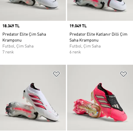
Price
18.349 TL
Price
19.049 TL
Predator Elite Çim Saha
Predator Elite Katlanır Dilli Çim
Kramponu
Saha Kramponu
Futbol, Çim Saha
Futbol, Çim Saha
7 renk
6 renk
Favori Listesine Ekle
Fa