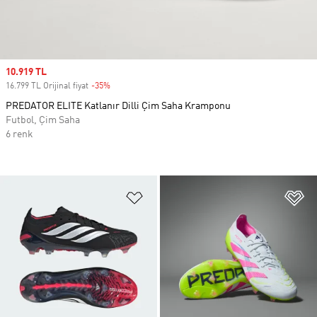
Sale price
10.919 TL
16.799 TL Orijinal fiyat
-35%
Discount
PREDATOR ELITE Katlanır Dilli Çim Saha Kramponu
Futbol, Çim Saha
6 renk
Favori Listesine Ekle
Fa