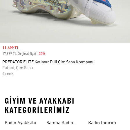
Sale price
11.699 TL
17.999 TL Orijinal fiyat
-35%
Discount
PREDATOR ELITE Katlanır Dilli Çim Saha Kramponu
Futbol, Çim Saha
6 renk
GIYIM VE AYAKKABI
KATEGORILERIMIZ
Kadın Ayakkabı
Samba Kadın
Kadın Indirim