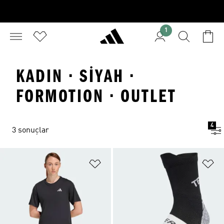
1
KADIN · SIYAH ·
FORMOTION · OUTLET
4
3 sonuçlar
Favori Listesine Ekle
Fa