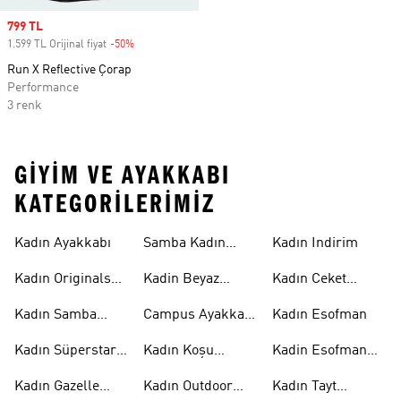
Sale price
799 TL
1.599 TL Orijinal fiyat
-50%
Discount
Run X Reflective Çorap
Performance
3 renk
GIYIM VE AYAKKABI
KATEGORILERIMIZ
Kadın Ayakkabı
Samba Kadın
Kadın Indirim
Ayakkabı
Kadın Originals
Kadin Beyaz
Kadın Ceket
Ayakkabı
Samba
Modelleri
Kadın Samba
Campus Ayakkabı
Kadın Esofman
Ayakkabı
Kadın
Kadın Süperstar
Kadın Koşu
Kadin Esofman
Ayakkabı
Ayakkabısı
Alti
Kadın Gazelle
Kadın Outdoor
Kadın Tayt