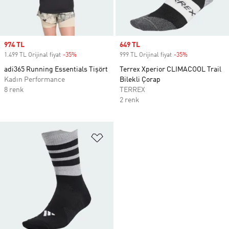
Sale price
974 TL
Sale price
649 TL
1.499 TL Orijinal fiyat
-35%
Discount
999 TL Orijinal fiyat
-35%
Discount
adi365 Running Essentials Tişört
Terrex Xperior CLIMACOOL Trail
Kadın Performance
Bilekli Çorap
8 renk
TERREX
2 renk
Favori Listesine Ekle