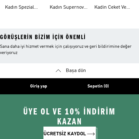
Ayakkabı
Ayakkabı
Modelleri
Kadın Spezial
Kadın Supernova
Kadin Ceket Ve
Ayakkabı
Ayakkabı
Mont
GÖRÜŞLERIN BIZIM IÇIN ÖNEMLI
Sana daha iyi hizmet vermek için çalışıyoruz ve geri bildirimine değer
veriyoruz
Başa dön
Giriş yap
Sepetin (0)
ÜYE OL VE 10% İNDİRİM
KAZAN
ÜCRETSİZ KAYDOL