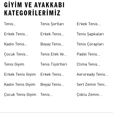
GIYIM VE AYAKKABI
KATEGORILERIMIZ
Tenis
Tenis Şortları
Erkek Tenis
Ayakkabıları
Aksesuarları
Erkek Tenis
Erkek Tenis
Tenis Şapkaları
Ayakkabıları
Şortları
Kadın Tenis
Beyaz Tenis
Tenis Çorapları
Ayakkabıları
Şortları
Çocuk Tenis
Tenis Etek Ve
Padel Tenis
Ayakkabıları
Elbiseleri
Ekipmanları
Tenis Giyim
Tenis Tişörtleri
Clima Tenis
Koleksiyonu
Erkek Tenis Giyim
Erkek Tenis
Aeroready Tenis
Tişörtleri
Koleksiyonu
Kadın Tenis Giyim
Beyaz Tenis
Sert Zemin Tenis
Ayakkabıları
Ayakkabıları
Çocuk Tenis Giyim
Tenis
Çoklu Zemin
Aksesuarları
Tenis
Ayakkabıları