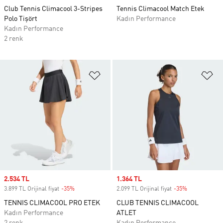
Club Tennis Climacool 3-Stripes
Tennis Climacool Match Etek
Polo Tişört
Kadın Performance
Kadın Performance
2 renk
Favori Listesine Ekle
Fa
Sale price
2.534 TL
Sale price
1.364 TL
3.899 TL Orijinal fiyat
-35%
Discount
2.099 TL Orijinal fiyat
-35%
Discount
TENNIS CLIMACOOL PRO ETEK
CLUB TENNIS CLIMACOOL
Kadın Performance
ATLET