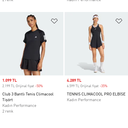
2 renk
Kadın Performance
Favori Listesine Ekle
Fa
Sale price
1.099 TL
Sale price
4.289 TL
2.199 TL Orijinal fiyat
-50%
Discount
6.599 TL Orijinal fiyat
-35%
Discount
Club 3 Bantlı Tenis Climacool
TENNIS CLIMACOOL PRO ELBİSE
Tişört
Kadın Performance
Kadın Performance
2 renk