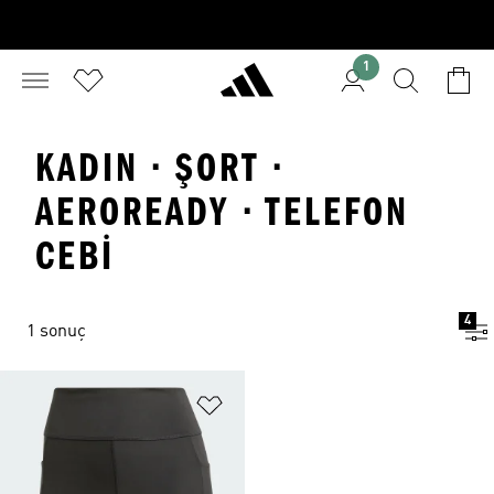
1
KADIN · ŞORT ·
AEROREADY · TELEFON
CEBI
4
1 sonuç
Favori Listesine Ekle