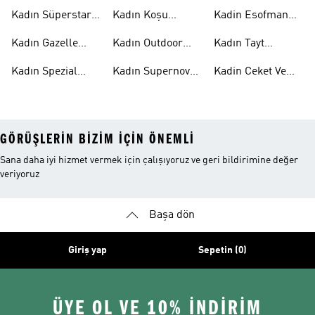
Ayakkabı
Kadın
Kadın Süperstar
Kadın Koşu
Kadin Esofman
Ayakkabı
Ayakkabısı
Alti
Kadın Gazelle
Kadın Outdoor
Kadın Tayt
Ayakkabı
Ayakkabı
Modelleri
Kadın Spezial
Kadın Supernova
Kadin Ceket Ve
Ayakkabı
Ayakkabı
Mont
GÖRÜŞLERIN BIZIM IÇIN ÖNEMLI
Sana daha iyi hizmet vermek için çalışıyoruz ve geri bildirimine değer
veriyoruz
Başa dön
Giriş yap
Sepetin (0)
ÜYE OL VE 10% İNDİRİM