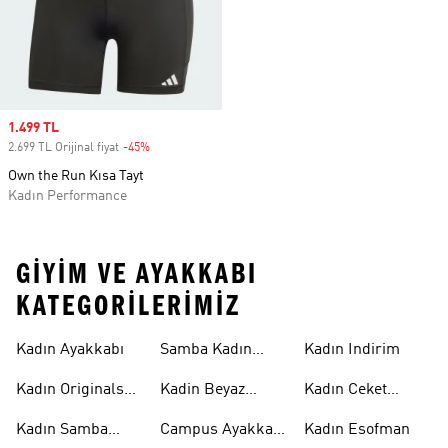
Sale price
1.499 TL
2.699 TL Orijinal fiyat
-45%
Discount
Own the Run Kısa Tayt
Kadın Performance
GIYIM VE AYAKKABI
KATEGORILERIMIZ
Kadın Ayakkabı
Samba Kadın
Kadın Indirim
Ayakkabı
Kadın Originals
Kadin Beyaz
Kadın Ceket
Ayakkabı
Samba
Modelleri
Kadın Samba
Campus Ayakkabı
Kadın Esofman