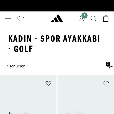
1
KADIN · SPOR AYAKKABI
· GOLF
3
7 sonuçlar
Favori Listesine Ekle
Fa