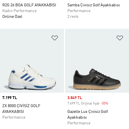
R2G 26 BOA GOLF AYAKKABISI
Samba Çivisiz Golf Ayakkabısı
Kadın Performance
Performance
Online Özel
2 renk
Favori Listesine Ekle
Fa
Price
7.199 TL
Sale price
3.849 TL
7.699 TL Orijinal fiyat
-50%
Discount
ZX 8000 ÇİVİSİZ GOLF
AYAKKABISI
Gazelle Lux Çivisiz Golf
Performance
Ayakkabısı
Performance