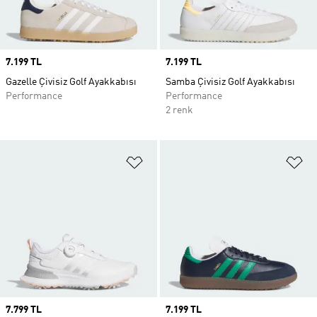
Price
7.199 TL
Price
7.199 TL
Gazelle Çivisiz Golf Ayakkabısı
Samba Çivisiz Golf Ayakkabısı
Performance
Performance
2 renk
Favori Listesine Ekle
Fa
Price
7.799 TL
Price
7.199 TL