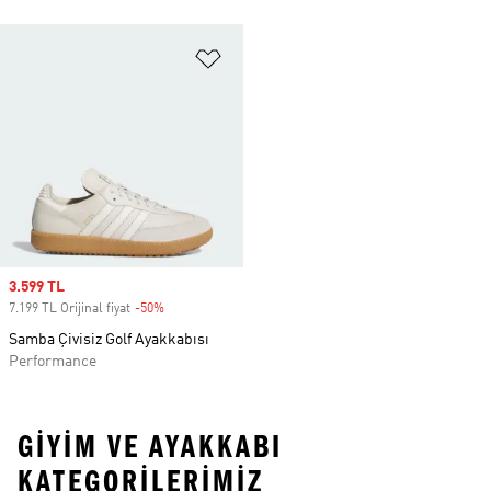
Favori Listesine Ekle
Sale price
3.599 TL
7.199 TL Orijinal fiyat
-50%
Discount
Samba Çivisiz Golf Ayakkabısı
Performance
GIYIM VE AYAKKABI
KATEGORILERIMIZ