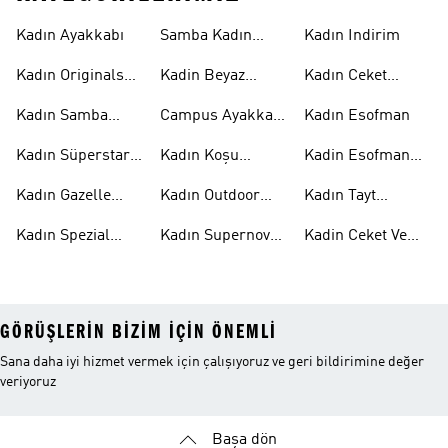
Kadın Ayakkabı
Samba Kadın
Kadın Indirim
Ayakkabı
Kadın Originals
Kadin Beyaz
Kadın Ceket
Ayakkabı
Samba
Modelleri
Kadın Samba
Campus Ayakkabı
Kadın Esofman
Ayakkabı
Kadın
Kadın Süperstar
Kadın Koşu
Kadin Esofman
Ayakkabı
Ayakkabısı
Alti
Kadın Gazelle
Kadın Outdoor
Kadın Tayt
Ayakkabı
Ayakkabı
Modelleri
Kadın Spezial
Kadın Supernova
Kadin Ceket Ve
Ayakkabı
Ayakkabı
Mont
GÖRÜŞLERIN BIZIM IÇIN ÖNEMLI
Sana daha iyi hizmet vermek için çalışıyoruz ve geri bildirimine değer
veriyoruz
Başa dön