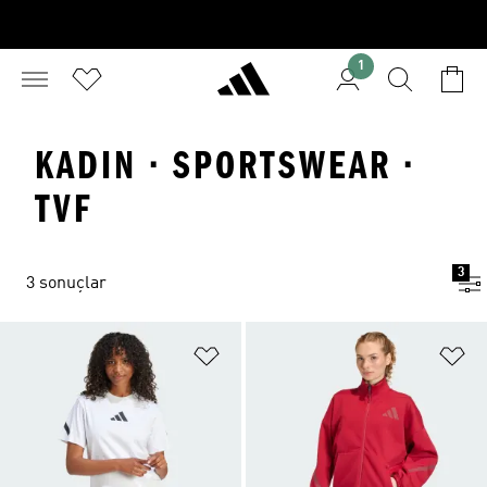
1
KADIN · SPORTSWEAR ·
TVF
3
3 sonuçlar
Favori Listesine Ekle
Fa