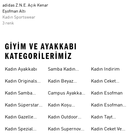
adidas Z.N.E. Açık Kenar
Eşofman Altı
Kadın Sportswear
3 renk
GIYIM VE AYAKKABI
KATEGORILERIMIZ
Kadın Ayakkabı
Samba Kadın
Kadın Indirim
Ayakkabı
Kadın Originals
Kadin Beyaz
Kadın Ceket
Ayakkabı
Samba
Modelleri
Kadın Samba
Campus Ayakkabı
Kadın Esofman
Ayakkabı
Kadın
Kadın Süperstar
Kadın Koşu
Kadin Esofman
Ayakkabı
Ayakkabısı
Alti
Kadın Gazelle
Kadın Outdoor
Kadın Tayt
Ayakkabı
Ayakkabı
Modelleri
Kadın Spezial
Kadın Supernova
Kadin Ceket Ve