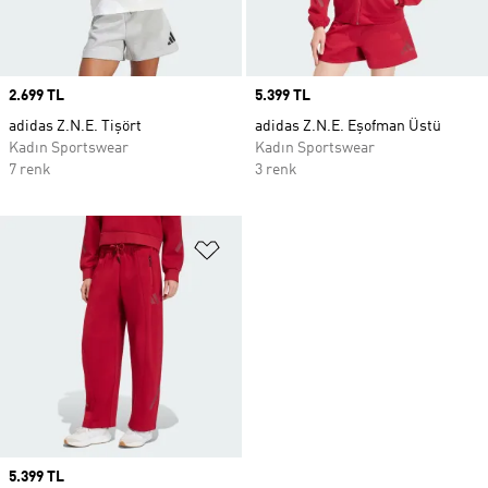
Price
2.699 TL
Price
5.399 TL
adidas Z.N.E. Tişört
adidas Z.N.E. Eşofman Üstü
Kadın Sportswear
Kadın Sportswear
7 renk
3 renk
Favori Listesine Ekle
Price
5.399 TL