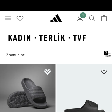
1
KADIN · TERLIK · TVF
3
2 sonuçlar
Favori Listesine Ekle
Fa