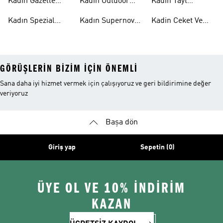
Kadın Gazelle
Kadın Outdoor
Kadın Tayt
Ayakkabı
Ayakkabı
Modelleri
Kadın Spezial
Kadın Supernova
Kadin Ceket Ve
Ayakkabı
Ayakkabı
Mont
GÖRÜŞLERIN BIZIM IÇIN ÖNEMLI
Sana daha iyi hizmet vermek için çalışıyoruz ve geri bildirimine değer
veriyoruz
Başa dön
Giriş yap
Sepetin (0)
ÜYE OL VE 10% İNDİRİM
KAZAN