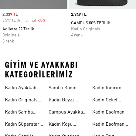
Sale price
2.339 TL
Price
2.749 TL
3.599 TL Orijinal fiyat
-35%
Discount
CAMPUS 00S TERLİK
Adilette 22 Terlik
Kadın Originals
Originals
4 renk
3 renk
GIYIM VE AYAKKABI
KATEGORILERIMIZ
Kadın Ayakkabı
Samba Kadın
Kadın Indirim
Ayakkabı
Kadın Originals
Kadin Beyaz
Kadın Ceket
Ayakkabı
Samba
Modelleri
Kadın Samba
Campus Ayakkabı
Kadın Esofman
Ayakkabı
Kadın
Kadın Süperstar
Kadın Koşu
Kadin Esofman
Ayakkabı
Ayakkabısı
Alti