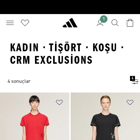
1
KADIN · TIŞÖRT · KOŞU ·
CRM EXCLUSIONS
4
4 sonuçlar
Favori Listesine Ekle
Fa