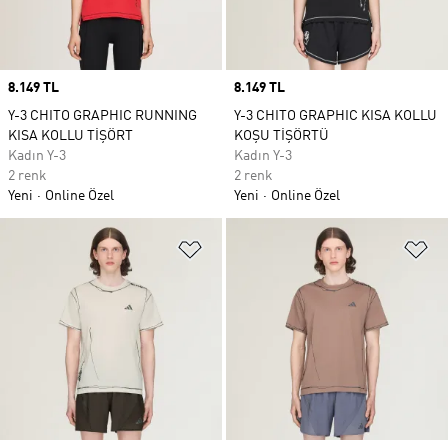
Price
8.149 TL
Price
8.149 TL
Y-3 CHITO GRAPHIC RUNNING
Y-3 CHITO GRAPHIC KISA KOLLU
KISA KOLLU TİŞÖRT
KOŞU TİŞÖRTÜ
Kadın Y-3
Kadın Y-3
2 renk
2 renk
Yeni
Online Özel
Yeni
Online Özel
Favori Listesine Ekle
Fa