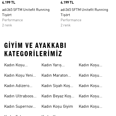
Price
4.199 TL
Price
4.199 TL
adi365 SFTM Unitefit Running
adi365 SFTM Unitefit Running
Tişört
Tişört
Performance
Performance
2 renk
2 renk
GIYIM VE AYAKKABI
KATEGORILERIMIZ
Ayakkabıları
Tişörtleri
Kadın Koşu
Kadın Yarış
Kadın Koşu
Ayakkabıları
Ayakkabıları
Şortları
Kadın Koşu Yeni
Kadın Maraton
Kadın Koşu
Gelenler
Ayakkabıları
Ceketleri
Kadın Adizero
Kadın Siyah Koşu
Kadın Koşu
Ayakkabıları
Ayakkabıları
Sütyenleri
Kadın Ultraboost
Kadın Beyaz Koşu
Kadın Koşu
Ayakkabıları
Ayakkabıları
Aksesuarları
Kadın Supernova
Kadın Koşu Giyim
Kadın Koşu
Ayakkabıları
Çorapları