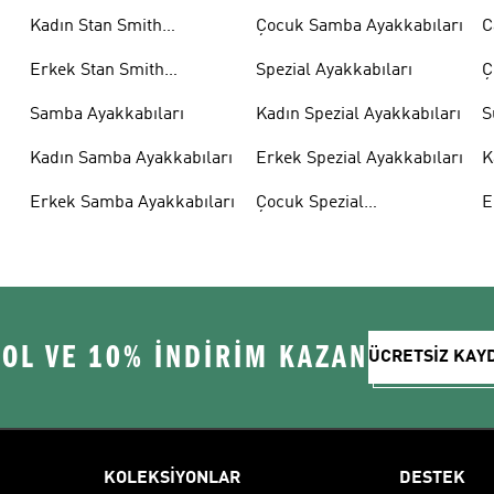
Kadın Stan Smith
Çocuk Samba Ayakkabıları
C
Ayakkabıları
Erkek Stan Smith
Spezial Ayakkabıları
Ç
Ayakkabıları
A
Samba Ayakkabıları
Kadın Spezial Ayakkabıları
S
Kadın Samba Ayakkabıları
Erkek Spezial Ayakkabıları
K
A
Erkek Samba Ayakkabıları
Çocuk Spezial
E
Ayakkabıları
A
 OL VE 10% İNDİRİM KAZAN
ÜCRETSİZ KAY
KOLEKSİYONLAR
DESTEK