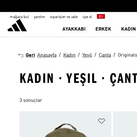
mağaza bul
yardım
siparişler ve iade
üye ol
AYAKKABI
ERKEK
KADIN
Geri
Anasayfa
Kadın
Yeşil
Çanta
Original
KADIN · YEŞIL · ÇAN
3 sonuçlar
Favori Listesi