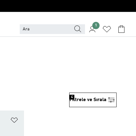
1
4
Filtrele ve Sırala
Favori Listesine Ekle