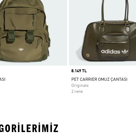
Price
8.149 TL
ASI
PET CARRIER OMUZ ÇANTASI
Originals
2 renk
EGORILERIMIZ