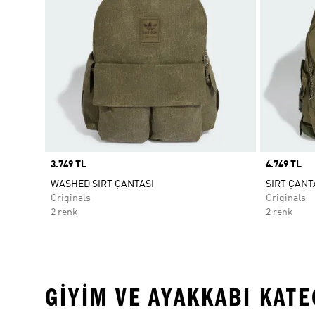
Price
3.749 TL
Price
4.749 TL
WASHED SIRT ÇANTASI
SIRT ÇANT
Originals
Originals
2 renk
2 renk
GIYIM VE AYAKKABI KAT