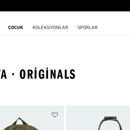
ÇOCUK
KOLEKSİYONLAR
SPORLAR
s
TA · ORIGINALS
ne Ekle
Favori Listesine Ekle