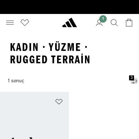
1
KADIN · YÜZME ·
RUGGED TERRAIN
3
1 sonuç
Favori Listesine Ekle