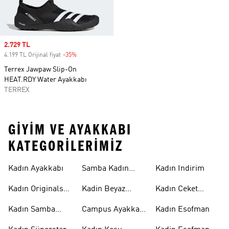
Sale price
2.729 TL
4.199 TL Orijinal fiyat
-35%
Discount
Terrex Jawpaw Slip-On
HEAT.RDY Water Ayakkabı
TERREX
GIYIM VE AYAKKABI
KATEGORILERIMIZ
Kadın Ayakkabı
Samba Kadın
Kadın Indirim
Ayakkabı
Kadın Originals
Kadin Beyaz
Kadın Ceket
Ayakkabı
Samba
Modelleri
Kadın Samba
Campus Ayakkabı
Kadın Esofman
Ayakkabı
Kadın