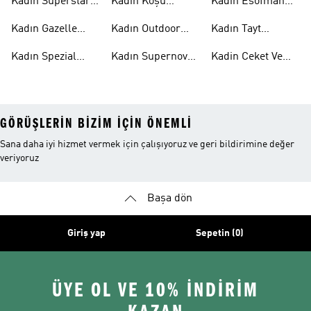
Kadın Süperstar
Kadın Koşu
Kadin Esofman
Ayakkabı
Ayakkabısı
Alti
Kadın Gazelle
Kadın Outdoor
Kadın Tayt
Ayakkabı
Ayakkabı
Modelleri
Kadın Spezial
Kadın Supernova
Kadin Ceket Ve
Ayakkabı
Ayakkabı
Mont
GÖRÜŞLERIN BIZIM IÇIN ÖNEMLI
Sana daha iyi hizmet vermek için çalışıyoruz ve geri bildirimine değer
veriyoruz
Başa dön
Giriş yap
Sepetin (0)
ÜYE OL VE 10% İNDİRİM