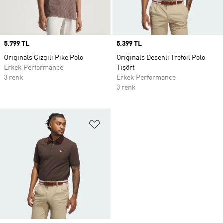
Price
5.799 TL
Price
5.399 TL
Originals Çizgili Pike Polo
Originals Desenli Trefoil Polo
Erkek Performance
Tişört
3 renk
Erkek Performance
3 renk
Favori Listesine Ekle