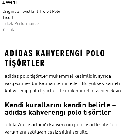
Price
4.999 TL
Originals Twistknit Trefoil Polo
Tişört
Erkek Performance
9 renk
ADIDAS KAHVERENGI POLO
TIŞÖRTLER
adidas polo tişörtler mükemmel kesimlidir, ayrıca
vazgeçilmez bir katman temin eder. Bu yüksek kaliteli
kahverengi polo tişörtler ile mükemmel hissedeceksin.
Kendi kurallarını kendin belirle –
adidas kahverengi polo tişörtler
adidas'ın tasarladığı kahverengi polo tişörtler ile fark
yaratmanı sağlayan eşsiz stilini sergile.