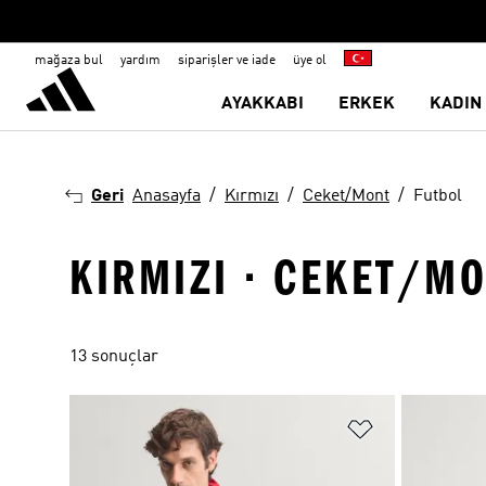
mağaza bul
yardım
siparişler ve iade
üye ol
AYAKKABI
ERKEK
KADIN
Geri
Anasayfa
Kırmızı
Ceket/Mont
Futbol
KIRMIZI · CEKET/MO
13 sonuçlar
Favori Listesi