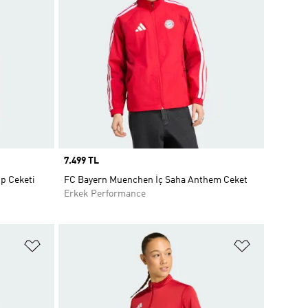
Price
7.499 TL
p Ceketi
FC Bayern Muenchen İç Saha Anthem Ceket
Erkek Performance
Favori Listesine Ekle
Favori List