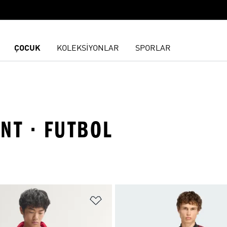
ÇOCUK
KOLEKSİYONLAR
SPORLAR
NT · FUTBOL
ne Ekle
Favori Listesine Ekle