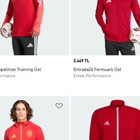
Price
2.449 TL
petition Training Üst
Entrada26 Fermuarlı Üst
ormance
Erkek Performance
ne Ekle
Favori Listesine Ekle