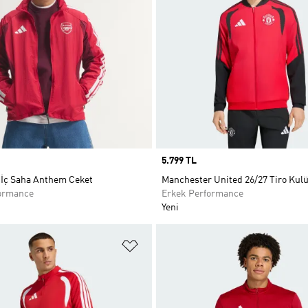
Price
5.799 TL
 İç Saha Anthem Ceket
Manchester United 26/27 Tiro Kulü
ormance
Erkek Performance
Yeni
ne Ekle
Favori Listesine Ekle