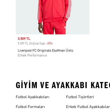
Sale price
3.509 TL
5.399 TL Orijinal fiyat
-35%
Discount
Liverpool FC Originals Eşofman Üstü
Erkek Performance
GIYIM VE AYAKKABI KAT
Futbol Ayakkabıları
Futbol Tişörtleri
Futbol Formaları
Erkek Futbol Ayakkabılar