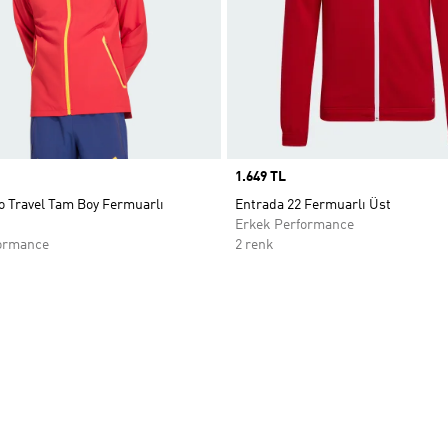
Price
1.649 TL
o Travel Tam Boy Fermuarlı
Entrada 22 Fermuarlı Üst
Erkek Performance
ormance
2 renk
ne Ekle