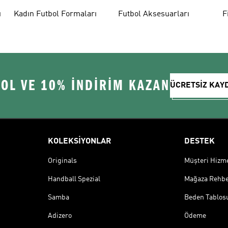
ı
Kadın Futbol Formaları
Futbol Aksesuarları
F
 OL VE 10% İNDİRİM KAZAN
ÜCRETSİZ KAY
KOLEKSİYONLAR
DESTEK
Originals
Müşteri Hizmet
Handball Spezial
Mağaza Rehbe
Samba
Beden Tablos
Adizero
Ödeme