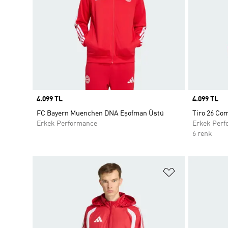
Price
4.099 TL
Price
4.099 TL
FC Bayern Muenchen DNA Eşofman Üstü
Tiro 26 Com
Erkek Performance
Erkek Perf
6 renk
Favori Listesi