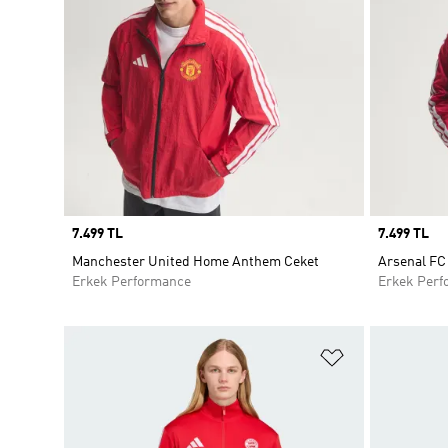
Price
7.499 TL
Price
7.499 TL
Manchester United Home Anthem Ceket
Arsenal FC
Erkek Performance
Erkek Perf
Favori Listesi