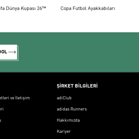
Ayakkabıları
ifa Dünya Kupası 26™
Copa Futbol Ayakkabıları
DOL
ŞİRKET BİLGİLERİ
leri ve İletişim
adiClub
ri
adidas Runners
u
Hakkımızda
Kariyer