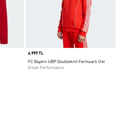
Price
4.999 TL
FC Bayern UBP Doubleknit Fermuarlı Üst
Erkek Performance