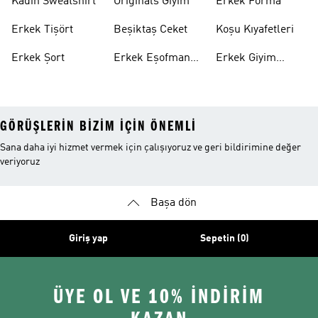
Kadın Sweatshirt
Originals Giyim
Erkek Forma
Erkek Tişört
Beşiktaş Ceket
Koşu Kıyafetleri
Erkek Şort
Erkek Eşofman
Erkek Giyim
Altı
Indirim
GÖRÜŞLERIN BIZIM IÇIN ÖNEMLI
Sana daha iyi hizmet vermek için çalışıyoruz ve geri bildirimine değer
veriyoruz
Başa dön
Giriş yap
Sepetin (0)
ÜYE OL VE 10% İNDİRİM