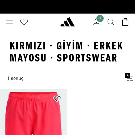
1
KIRMIZI · GIYIM · ERKEK
MAYOSU · SPORTSWEAR
4
1 sonuç
Favori Listesine Ekle