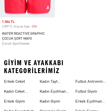
Sale price
1.364 TL
2.099 TL Orijinal fiyat
-35%
Discount
WATER REACTIVE GRAPHIC
ÇOCUK ŞORT MAYO
Çocuk Sportswear
GIYIM VE AYAKKABI
KATEGORILERIMIZ
Erkek Ceket
Kadın Tayt
Futbol Antrenman
Modelleri
Üstü
Kadın Ceket
Kadın Eşofman
Futbol Giyim
Modelleri
Altı
Erkek Giyim
Kadın Giyim
Erkek Eşofman
Takımı