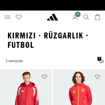
1
KIRMIZI · RÜZGARLIK ·
FUTBOL
3
2 sonuçlar
Favori Listesine Ekle
Fa