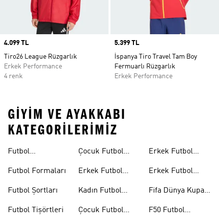
Price
4.099 TL
Price
5.399 TL
Tiro26 League Rüzgarlık
İspanya Tiro Travel Tam Boy
Erkek Performance
Fermuarlı Rüzgarlık
4 renk
Erkek Performance
GIYIM VE AYAKKABI
KATEGORILERIMIZ
Futbol
Çocuk Futbol
Erkek Futbol
Ayakkabıları
Ayakkabıları
Topları
Futbol Formaları
Erkek Futbol
Erkek Futbol
Formaları
Eldivenleri
Futbol Şortları
Kadın Futbol
Fifa Dünya Kupası
Formaları
26™
Futbol Tişörtleri
Çocuk Futbol
F50 Futbol