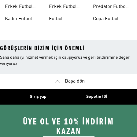
Formaları
Ayakkabıları
Erkek Futbol
Erkek Futbol
Predator Futbol
Ayakkabıları
Şortları
Ayakkabıları
Kadın Futbol
Futbol
Copa Futbol
Ayakkabıları
Aksesuarları
Ayakkabıları
GÖRÜŞLERIN BIZIM IÇIN ÖNEMLI
Sana daha iyi hizmet vermek için çalışıyoruz ve geri bildirimine değer
veriyoruz
Başa dön
Giriş yap
Sepetin (0)
ÜYE OL VE 10% İNDİRİM
KAZAN