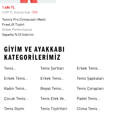
Sale price
1.484 TL
3.299 TL Orijinal fiyat
-55%
Discount
Tennis Pro Climacool+ Mesh
FreeLift Tişört
Erkek Performance
Sepette %10 İndirim
GIYIM VE AYAKKABI
KATEGORILERIMIZ
Tenis
Tenis Şortları
Erkek Tenis
Ayakkabıları
Aksesuarları
Erkek Tenis
Erkek Tenis
Tenis Şapkaları
Ayakkabıları
Şortları
Kadın Tenis
Beyaz Tenis
Tenis Çorapları
Ayakkabıları
Şortları
Çocuk Tenis
Tenis Etek Ve
Padel Tenis
Ayakkabıları
Elbiseleri
Ekipmanları
Tenis Giyim
Tenis Tişörtleri
Clima Tenis