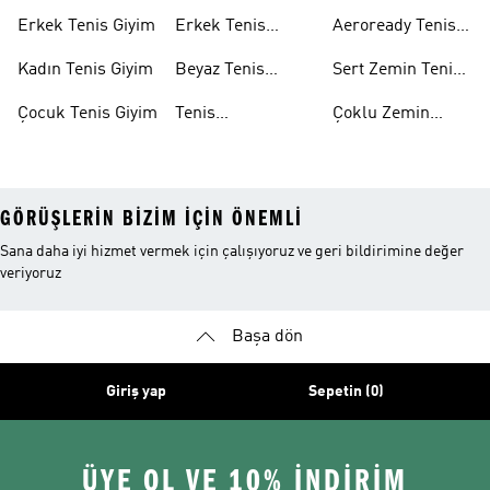
Koleksiyonu
Erkek Tenis Giyim
Erkek Tenis
Aeroready Tenis
Tişörtleri
Koleksiyonu
Kadın Tenis Giyim
Beyaz Tenis
Sert Zemin Tenis
Ayakkabıları
Ayakkabıları
Çocuk Tenis Giyim
Tenis
Çoklu Zemin
Aksesuarları
Tenis
Ayakkabıları
GÖRÜŞLERIN BIZIM IÇIN ÖNEMLI
Sana daha iyi hizmet vermek için çalışıyoruz ve geri bildirimine değer
veriyoruz
Başa dön
Giriş yap
Sepetin (0)
ÜYE OL VE 10% İNDİRİM