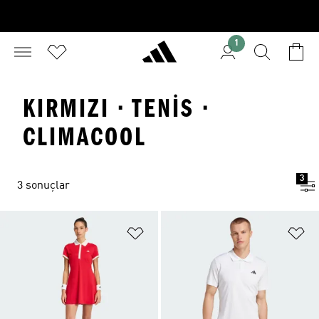
1
KIRMIZI · TENIS ·
CLIMACOOL
3
3 sonuçlar
Favori Listesine Ekle
Fa