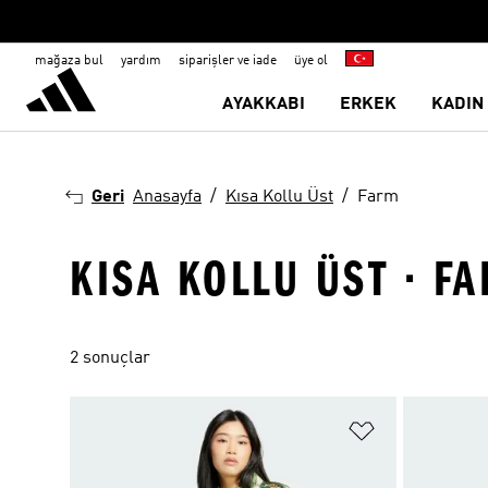
mağaza bul
yardım
siparişler ve iade
üye ol
AYAKKABI
ERKEK
KADIN
Geri
Anasayfa
Kısa Kollu Üst
Farm
KISA KOLLU ÜST · F
2 sonuçlar
Favori Listesi