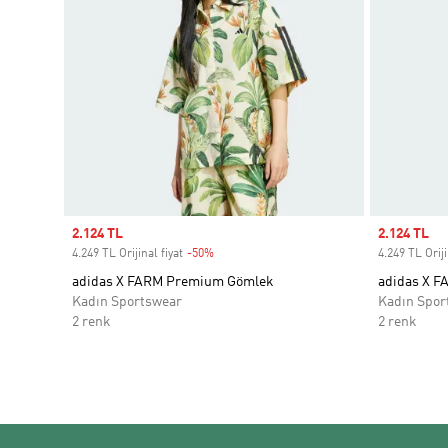
Sale price
2.124 TL
Sale price
2.124 TL
4.249 TL Orijinal fiyat
-50%
Discount
4.249 TL Oriji
adidas X FARM Premium Gömlek
adidas X 
Kadın Sportswear
Kadın Spor
2 renk
2 renk