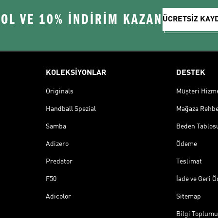
 OL VE 10% İNDİRİM KAZAN
ÜCRETSİZ KAY
KOLEKSİYONLAR
DESTEK
Originals
Müşteri Hizmet
Handball Spezial
Mağaza Rehbe
Samba
Beden Tablos
Adizero
Ödeme
Predator
Teslimat
F50
İade ve Geri 
Adicolor
Sitemap
Bilgi Toplumu