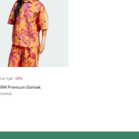
nal fiyat
-50%
Discount
FARM Premium Gömlek
tswear