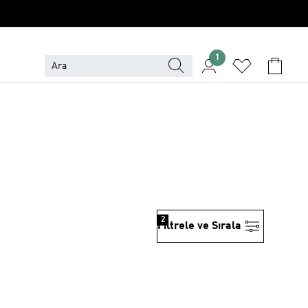
1
2
Filtrele ve Sırala