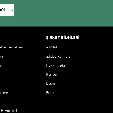
DOL
ŞİRKET BİLGİLERİ
leri ve İletişim
adiClub
ri
adidas Runners
u
Hakkımızda
Kariyer
Basın
Ödeme
Etbis
 Hizmetleri